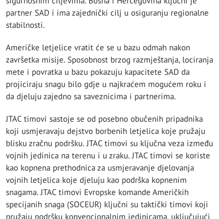
sigurnosnim ciljevima. Bosna i Hercegovina ključni je
partner SAD i ima zajednički cilj u osiguranju regionalne
stabilnosti.
Američke letjelice vratit će se u bazu odmah nakon
završetka misije. Sposobnost brzog razmještanja, lociranja
mete i povratka u bazu pokazuju kapacitete SAD da
projiciraju snagu bilo gdje u najkraćem mogućem roku i
da djeluju zajedno sa saveznicima i partnerima.
JTAC timovi sastoje se od posebno obučenih pripadnika
koji usmjeravaju dejstvo borbenih letjelica koje pružaju
blisku zračnu podršku. JTAC timovi su ključna veza između
vojnih jedinica na terenu i u zraku. JTAC timovi se koriste
kao kopnena prethodnica za usmjeravanje djelovanja
vojnih letjelica koje djeluju kao podrška kopnenim
snagama. JTAC timovi Evropske komande Američkih
specijanih snaga (SOCEUR) ključni su taktički timovi koji
pružaju podršku konvencionalnim jedinicama, uključujući