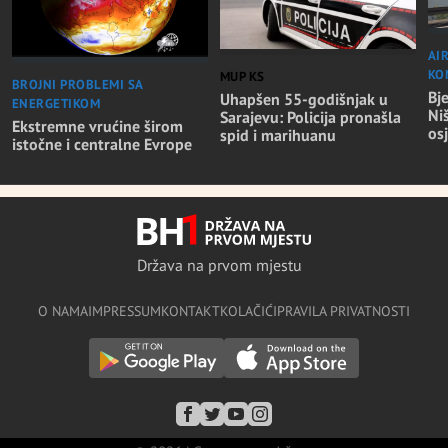
AI
KO
MUP KS
BROJNI PROBLEMI SA
Bj
Uhapšen 55-godišnjak u
ENERGETIKOM
Niš
Sarajevu: Policija pronašla
Ekstremne vrućine širom
osj
spid i marihuanu
istočne i centralne Evrope
Država na prvom mjestu
O NAMA
IMPRESSUM
KONTAKT
KOLAČIĆI
PRAVILA PRIVATNOSTI