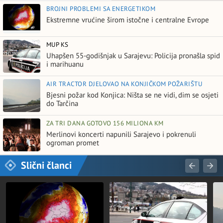
BROJNI PROBLEMI SA ENERGETIKOM
Ekstremne vrućine širom istočne i centralne Evrope
MUP KS
Uhapšen 55-godišnjak u Sarajevu: Policija pronašla spid
i marihuanu
AIR TRACTOR DJELOVAO NA KONJIČKOM POŽARIŠTU
Bjesni požar kod Konjica: Ništa se ne vidi, dim se osjeti
do Tarčina
ZA TRI DANA GOTOVO 156 MILIONA KM
Merlinovi koncerti napunili Sarajevo i pokrenuli
ogroman promet
Slični članci