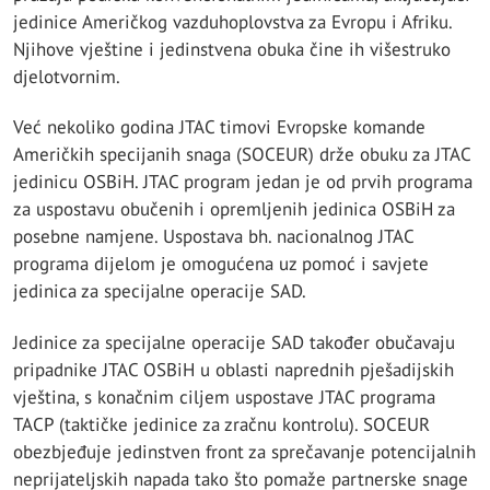
jedinice Američkog vazduhoplovstva za Evropu i Afriku.
Njihove vještine i jedinstvena obuka čine ih višestruko
djelotvornim.
Već nekoliko godina JTAC timovi Evropske komande
Američkih specijanih snaga (SOCEUR) drže obuku za JTAC
jedinicu OSBiH. JTAC program jedan je od prvih programa
za uspostavu obučenih i opremljenih jedinica OSBiH za
posebne namjene. Uspostava bh. nacionalnog JTAC
programa dijelom je omogućena uz pomoć i savjete
jedinica za specijalne operacije SAD.
Jedinice za specijalne operacije SAD također obučavaju
pripadnike JTAC OSBiH u oblasti naprednih pješadijskih
vještina, s konačnim ciljem uspostave JTAC programa
TACP (taktičke jedinice za zračnu kontrolu). SOCEUR
obezbjeđuje jedinstven front za sprečavanje potencijalnih
neprijateljskih napada tako što pomaže partnerske snage