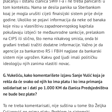
plaćanju i ostanu članica SWIFT-a i ne treba paničariti u
tom kontekstu. Nama se desila panika sa Sberbankom
koaj je mogla urušiti cijeli finaisijski sistem prije dvije
godine. Ukoliko se pojavi informacija da neke od banaka
koje nisu u vlasništivu zapadnoevropskog kapitala
pokušavaju izbjeći te međaunrodne sankcije, prelaskom
na CIPS ili slično, što nema nikakvog smisla, onda bi
građani trebali tražiti dodatne informacije. Važno je da
agencije za bankarstvo RS i FBiH naglase da bankarski
sistem nije ugrožen. Kakvu god ljudi imali političku
ideologiju njih zanima vlastiti novac.
G. Vukeliću, kako komentarišete izjavu Sanje Vulić koja je
rekla da će svako od njih ko ima platu i ko ima primanja
solidarisat se i dati po 1.000 KM da članica Predsjedništva
ne bude bez plate?
To ne treba komentarisati, nije suština u tome što Željka
Cvijanović ne prima platu. Problem je sistemski,