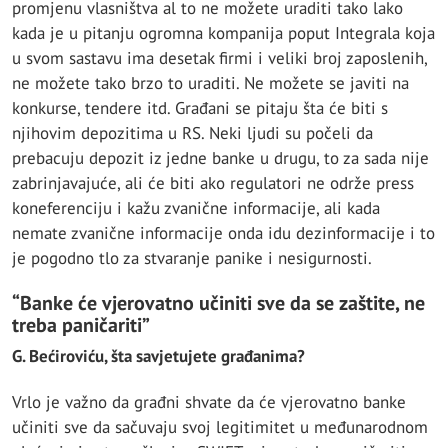
promjenu vlasništva al to ne možete uraditi tako lako
kada je u pitanju ogromna kompanija poput Integrala koja
u svom sastavu ima desetak firmi i veliki broj zaposlenih,
ne možete tako brzo to uraditi. Ne možete se javiti na
konkurse, tendere itd. Građani se pitaju šta će biti s
njihovim depozitima u RS. Neki ljudi su počeli da
prebacuju depozit iz jedne banke u drugu, to za sada nije
zabrinjavajuće, ali će biti ako regulatori ne održe press
koneferenciju i kažu zvanične informacije, ali kada
nemate zvanične informacije onda idu dezinformacije i to
je pogodno tlo za stvaranje panike i nesigurnosti.
“Banke će vjerovatno učiniti sve da se zaštite, ne
treba paničariti”
G. Bećiroviću, šta savjetujete građanima?
Vrlo je važno da građni shvate da će vjerovatno banke
učiniti sve da sačuvaju svoj legitimitet u međunarodnom