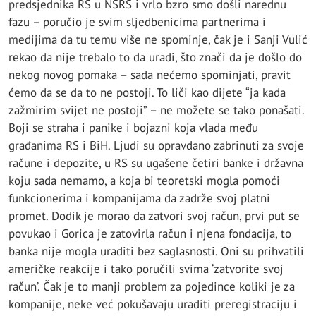
predsjednika RS u NSRS i vrlo bzro smo došli narednu
fazu – poručio je svim sljedbenicima partnerima i
medijima da tu temu više ne spominje, čak je i Sanji Vulić
rekao da nije trebalo to da uradi, što znači da je došlo do
nekog novog pomaka – sada nećemo spominjati, pravit
ćemo da se da to ne postoji. To liči kao dijete “ja kada
zažmirim svijet ne postoji” – ne možete se tako ponašati.
Boji se straha i panike i bojazni koja vlada među
građanima RS i BiH. Ljudi su opravdano zabrinuti za svoje
račune i depozite, u RS su ugašene četiri banke i državna
koju sada nemamo, a koja bi teoretski mogla pomoći
funkcionerima i kompanijama da zadrže svoj platni
promet. Dodik je morao da zatvori svoj račun, prvi put se
povukao i Gorica je zatovirla račun i njena fondacija, to
banka nije mogla uraditi bez saglasnosti. Oni su prihvatili
američke reakcije i tako poručili svima ‘zatvorite svoj
račun’. Čak je to manji problem za pojedince koliki je za
kompanije, neke već pokušavaju uraditi preregistraciju i