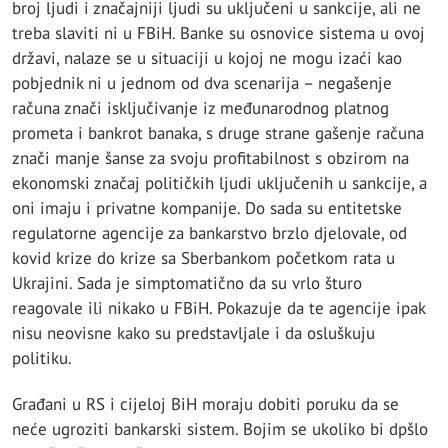
broj ljudi i značajniji ljudi su uključeni u sankcije, ali ne
treba slaviti ni u FBiH. Banke su osnovice sistema u ovoj
državi, nalaze se u situaciji u kojoj ne mogu izaći kao
pobjednik ni u jednom od dva scenarija – negašenje
računa znači isključivanje iz međunarodnog platnog
prometa i bankrot banaka, s druge strane gašenje računa
znači manje šanse za svoju profitabilnost s obzirom na
ekonomski značaj političkih ljudi uključenih u sankcije, a
oni imaju i privatne kompanije. Do sada su entitetske
regulatorne agencije za bankarstvo brzlo djelovale, od
kovid krize do krize sa Sberbankom početkom rata u
Ukrajini. Sada je simptomatično da su vrlo šturo
reagovale ili nikako u FBiH. Pokazuje da te agencije ipak
nisu neovisne kako su predstavljale i da osluškuju
politiku.
Građani u RS i cijeloj BiH moraju dobiti poruku da se
neće ugroziti bankarski sistem. Bojim se ukoliko bi dpšlo