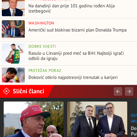
Na današnji dan prije 101 godinu rođen Alija
Izetbegović
WASHINGTON
Američki sud blokirao bizarni plan Donalda Trumpa
DOBRE VIJESTI
Rasulo u Litvaniji pred meč sa BiH: Najbolji igrači
odbili da igraju
PRETEŽAK PORAZ
Đoković otkrio najpotresniji trenutak u karijeri
Slični članci
OS
HR
Do
Pu