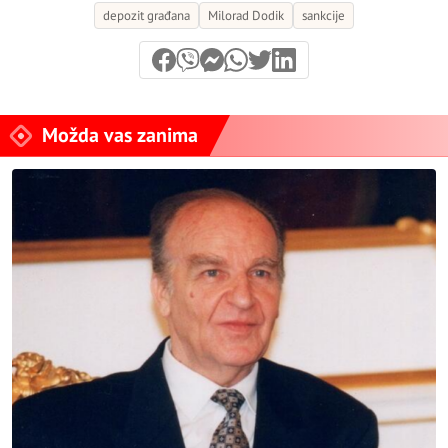
depozit građana
Milorad Dodik
sankcije
Možda vas zanima