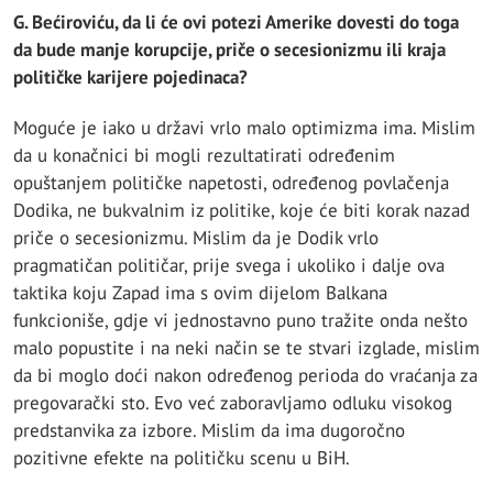
G. Bećiroviću, da li će ovi potezi Amerike dovesti do toga
da bude manje korupcije, priče o secesionizmu ili kraja
političke karijere pojedinaca?
Moguće je iako u državi vrlo malo optimizma ima. Mislim
da u konačnici bi mogli rezultatirati određenim
opuštanjem političke napetosti, određenog povlačenja
Dodika, ne bukvalnim iz politike, koje će biti korak nazad
priče o secesionizmu. Mislim da je Dodik vrlo
pragmatičan političar, prije svega i ukoliko i dalje ova
taktika koju Zapad ima s ovim dijelom Balkana
funkcioniše, gdje vi jednostavno puno tražite onda nešto
malo popustite i na neki način se te stvari izglade, mislim
da bi moglo doći nakon određenog perioda do vraćanja za
pregovarački sto. Evo već zaboravljamo odluku visokog
predstanvika za izbore. Mislim da ima dugoročno
pozitivne efekte na političku scenu u BiH.