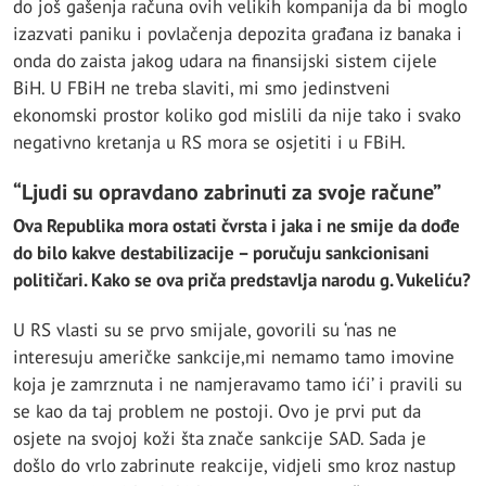
do još gašenja računa ovih velikih kompanija da bi moglo
izazvati paniku i povlačenja depozita građana iz banaka i
onda do zaista jakog udara na finansijski sistem cijele
BiH. U FBiH ne treba slaviti, mi smo jedinstveni
ekonomski prostor koliko god mislili da nije tako i svako
negativno kretanja u RS mora se osjetiti i u FBiH.
“Ljudi su opravdano zabrinuti za svoje račune”
Ova Republika mora ostati čvrsta i jaka i ne smije da dođe
do bilo kakve destabilizacije – poručuju sankcionisani
političari. Kako se ova priča predstavlja narodu g. Vukeliću?
U RS vlasti su se prvo smijale, govorili su ‘nas ne
interesuju američke sankcije,mi nemamo tamo imovine
koja je zamrznuta i ne namjeravamo tamo ići’ i pravili su
se kao da taj problem ne postoji. Ovo je prvi put da
osjete na svojoj koži šta znače sankcije SAD. Sada je
došlo do vrlo zabrinute reakcije, vidjeli smo kroz nastup