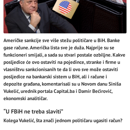
Američke sankcije sve više stežu političare u BiH. Banke
gase račune. Američka lista sve je duža. Najprije su se
funkcioneri smijali, a sada su stvari postale ozbiljne. Kakve
posljedice će ovo ostaviti na pojedince, stranke i firme u
vlasništvu sankcionisanih te da li ovo sve može ostaviti
posljedice na bankarski sistem u BiH, ali i račune i
depozite građana, komentarisali su u Novom danu Siniša
Vukelić, urednik portala Capital.ba i Damir Bećirović,
ekonomski analitičar.
“U FBiH ne treba slaviti”
Kolega Vukelić, šta znači jednom političaru ugasiti račun?