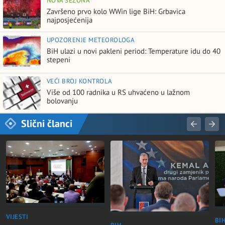
NOVA SEZONA
Završeno prvo kolo WWin lige BiH: Grbavica
najposjećenija
UPOZORENJE METEOROLOGA
BiH ulazi u novi pakleni period: Temperature idu do 40
stepeni
VEĆI BROJ KONTROLA
Više od 100 radnika u RS uhvaćeno u lažnom
bolovanju
Slični članci
VIJESTI
BI