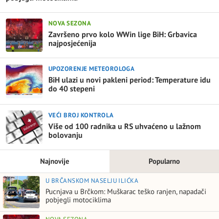
NOVA SEZONA
Završeno prvo kolo WWin lige BiH: Grbavica
najposjećenija
UPOZORENJE METEOROLOGA
BiH ulazi u novi pakleni period: Temperature idu
do 40 stepeni
VEĆI BROJ KONTROLA
Više od 100 radnika u RS uhvaćeno u lažnom
bolovanju
Najnovije
Popularno
U BRČANSKOM NASELJU ILIĆKA
Pucnjava u Brčkom: Muškarac teško ranjen, napadači
pobjegli motociklima