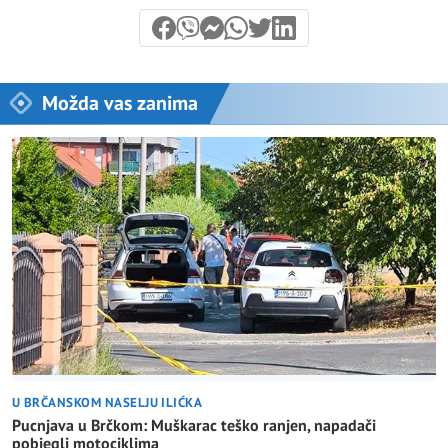
Možda vas zanima
U BRČANSKOM NASELJU ILIĆKA
Pucnjava u Brčkom: Muškarac teško ranjen, napadači
pobjegli motociklima