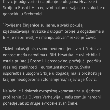
Čović je odgovorio i na pitanje o ulogama Hrvatske i
Srbije u Bosni i Hercegovini nakon usvajanja rezolucije o
genocidu u Srebrenici.
“Povijesne činjenice su jasne, a svaki pokušaj
izjednačavanja Hrvatske s ulogom Srbije u događajima u
BiH je neprihvatljiv i manipulativan,” rekao je Čović.
“Takvi pokušaji nisu samo neutemeljeni, već i štetni za
odnose među narodima u BiH. Hrvatska je uvijek bila i
ostala prijatelj Bosne i Hercegovine, pružajući podršku
njezinoj stabilnosti i euroatlantskom putu. Svaka
usporedba s ulogom Srbije u događajima iz prošlosti je
krajnje neodgovorna i zlonamjerna,” izjavio je Čović.
Najavio je i dolazak evropskog komesara za susjedstvo i
proširenje EU Olivera Varhelyija u našu zemlju naredni
ponedjeljak uz druge evropske zvaničnike.