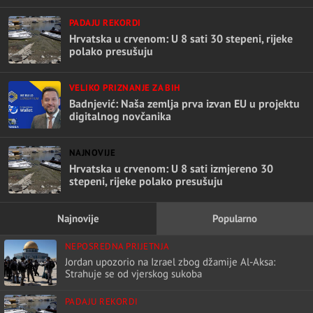
PADAJU REKORDI
Hrvatska u crvenom: U 8 sati 30 stepeni, rijeke
polako presušuju
VELIKO PRIZNANJE ZA BIH
Badnjević: Naša zemlja prva izvan EU u projektu
digitalnog novčanika
NAJNOVIJE
Hrvatska u crvenom: U 8 sati izmjereno 30
stepeni, rijeke polako presušuju
Najnovije
Popularno
NEPOSREDNA PRIJETNJA
Jordan upozorio na Izrael zbog džamije Al-Aksa:
Strahuje se od vjerskog sukoba
PADAJU REKORDI