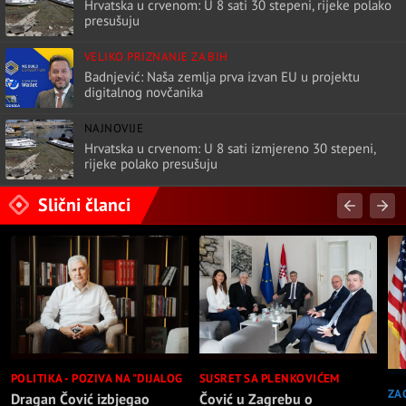
Hrvatska u crvenom: U 8 sati 30 stepeni, rijeke polako
presušuju
VELIKO PRIZNANJE ZA BIH
Badnjević: Naša zemlja prva izvan EU u projektu
digitalnog novčanika
NAJNOVIJE
Hrvatska u crvenom: U 8 sati izmjereno 30 stepeni,
rijeke polako presušuju
Slični članci
POLITIKA - POZIVA NA "DIJALOG
SUSRET SA PLENKOVIĆEM
ZA
Dragan Čović izbjegao
Čović u Zagrebu o