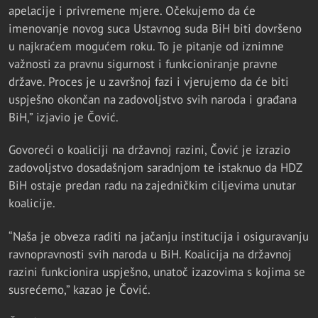
apelacije i privremene mjere. Očekujemo da će
imenovanje novog suca Ustavnog suda BiH biti dovršeno
u najkraćem mogućem roku. To je pitanje od iznimne
važnosti za pravnu sigurnost i funkcioniranje pravne
države. Proces je u završnoj fazi i vjerujemo da će biti
uspješno okončan na zadovoljstvo svih naroda i građana
BiH,” izjavio je Čović.
Govoreći o koaliciji na državnoj razini, Čović je izrazio
zadovoljstvo dosadašnjom saradnjom te istaknuo da HDZ
BiH ostaje predan radu na zajedničkim ciljevima unutar
koalicije.
“Naša je obveza raditi na jačanju institucija i osiguravanju
ravnopravnosti svih naroda u BiH. Koalicija na državnoj
razini funkcionira uspješno, unatoč izazovima s kojima se
susrećemo,” kazao je Čović.