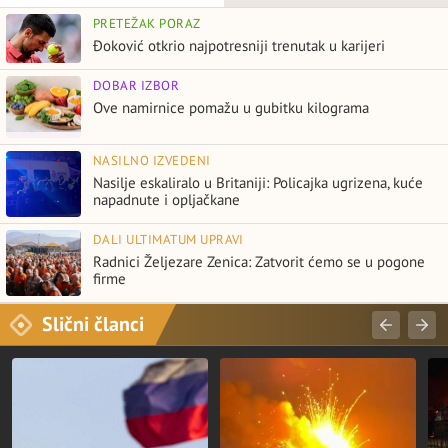
PRETEŽAK PORAZ
Đoković otkrio najpotresniji trenutak u karijeri
DOBAR IZBOR
Ove namirnice pomažu u gubitku kilograma
NASILNO IZVEDENI
Nasilje eskaliralo u Britaniji: Policajka ugrizena, kuće
napadnute i opljačkane
DALI ULTIMATUM UPRAVI
Radnici Željezare Zenica: Zatvorit ćemo se u pogone
firme
Slični članci