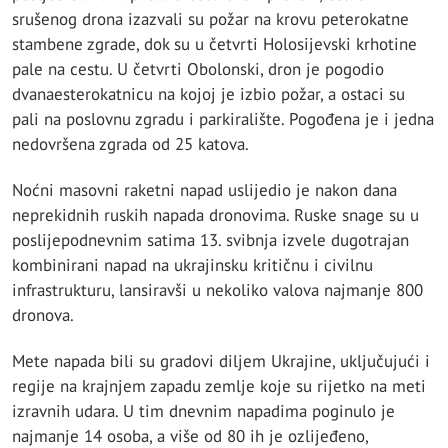
srušenog drona izazvali su požar na krovu peterokatne
stambene zgrade, dok su u četvrti Holosijevski krhotine
pale na cestu. U četvrti Obolonski, dron je pogodio
dvanaesterokatnicu na kojoj je izbio požar, a ostaci su
pali na poslovnu zgradu i parkiralište. Pogođena je i jedna
nedovršena zgrada od 25 katova.
Noćni masovni raketni napad uslijedio je nakon dana
neprekidnih ruskih napada dronovima. Ruske snage su u
poslijepodnevnim satima 13. svibnja izvele dugotrajan
kombinirani napad na ukrajinsku kritičnu i civilnu
infrastrukturu, lansiravši u nekoliko valova najmanje 800
dronova.
Mete napada bili su gradovi diljem Ukrajine, uključujući i
regije na krajnjem zapadu zemlje koje su rijetko na meti
izravnih udara. U tim dnevnim napadima poginulo je
najmanje 14 osoba, a više od 80 ih je ozlijeđeno,