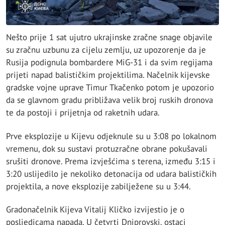
Nešto prije 1 sat ujutro ukrajinske zračne snage objavile
su zračnu uzbunu za cijelu zemlju, uz upozorenje da je
Rusija podignula bombardere MiG-31 i da svim regijama
prijeti napad balističkim projektilima. Načelnik kijevske
gradske vojne uprave Timur Tkačenko potom je upozorio
da se glavnom gradu približava velik broj ruskih dronova
te da postoji i prijetnja od raketnih udara.
Prve eksplozije u Kijevu odjeknule su u 3:08 po lokalnom
vremenu, dok su sustavi protuzračne obrane pokušavali
srušiti dronove. Prema izvješćima s terena, između 3:15 i
3:20 uslijedilo je nekoliko detonacija od udara balističkih
projektila, a nove eksplozije zabilježene su u 3:44.
Gradonačelnik Kijeva Vitalij Kličko izvijestio je o
posljedicama napada. U četvrti Dniprovski, ostaci