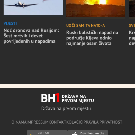
VIJESTI
UOČI SAMITA NATO-A
SVI
Noć dronova nad Rusijom:
Ruski balistički napad na
Kr
Šest mrtvih i devet
područje Kijeva odnio
na
povrijeđenih u napadima
najmanje osam života
de
Država na prvom mjestu
O NAMA
IMPRESSUM
KONTAKT
KOLAČIĆI
PRAVILA PRIVATNOSTI