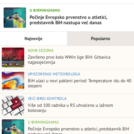
U BIRMINGHAMU
Počinje Evropsko prvenstvo u atletici,
predstavnik BiH nastupa već danas
Najnovije
Popularno
NOVA SEZONA
Završeno prvo kolo WWin lige BiH: Grbavica
najposjećenija
UPOZORENJE METEOROLOGA
BiH ulazi u novi pakleni period: Temperature idu do 40
stepeni
VEĆI BROJ KONTROLA
Više od 100 radnika u RS uhvaćeno u lažnom
bolovanju
U BIRMINGHAMU
Počinje Evropsko prvenstvo u atletici, predstavnik BiH
nastupa već danas