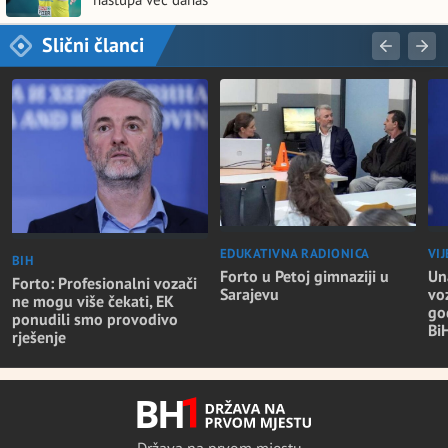
Slični članci
EDUKATIVNA RADIONICA
VIJ
BIH
Forto u Petoj gimnaziji u
Un
Forto: Profesionalni vozači
Sarajevu
vo
ne mogu više čekati, EK
go
ponudili smo provodivo
Bi
rješenje