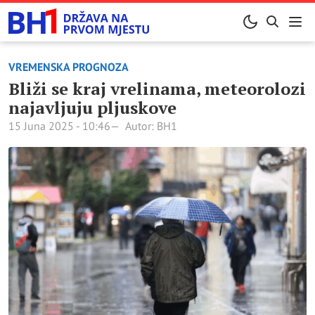
VREMENSKA PROGNOZA
Bliži se kraj vrelinama, meteorolozi
najavljuju pljuskove
15 Juna 2025 - 10:46
Autor: BH1