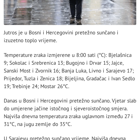
Jutros je u Bosni i Hercegovini pretežno sunčano i
izuzetno toplo vrijeme.
Temperature zraka izmjerene u 8:00 sati (°C): Bjelašnica
9; Sokolac i Srebrenica 13; Bugojno i Drvar 15; Jajce,
Sanski Most i Zvornik 16; Banja Luka, Livno i Sarajevo 17;
Prijedor, Tuzla i Zenica 18; Bijeljina, Gradačac i Ivan Sedlo
19; Trebinje 24; Mostar 26°C.
Danas u Bosni i Hercegovini pretežno sunčano. Vjetar slab
do umjerene jačine istočnog i sjeveroistočnog smjera.
Najviša dnevna temperatura zraka uglavnom između 27 i
31°C, na jugu zemlje do 35°C.
U Sarajevu pretežno sunčano vrijeme. Najviša dnevna