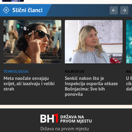
Slični članci
TEHNOLOGIJA
NAJNOVIJE
NA
Meta naočale osvajaju
Senkić nakon što je
U 
svijet, ali izazivaju i veliki
Inspekcija osporila otkaze
cik
strah
Bošnjacima: Sve bih
da
ponovila
Država na prvom mjestu