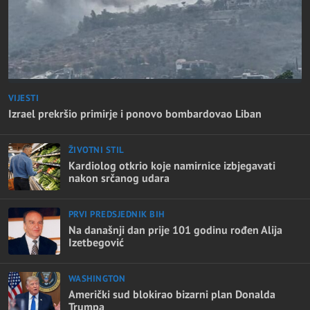
VIJESTI
Izrael prekršio primirje i ponovo bombardovao Liban
ŽIVOTNI STIL
Kardiolog otkrio koje namirnice izbjegavati
nakon srčanog udara
PRVI PREDSJEDNIK BIH
Na današnji dan prije 101 godinu rođen Alija
Izetbegović
WASHINGTON
Američki sud blokirao bizarni plan Donalda
Trumpa