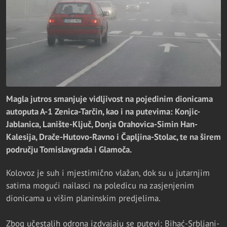
Magla jutros smanjuje vidljivost na pojedinim dionicama
autoputa A-1 Zenica-Tarčin, kao i na putevima: Konjic-
Jablanica, Lanište-Ključ, Donja Orahovica-Simin Han-
Kalesija, Drače-Hutovo-Ravno i Čapljina-Stolac, te na širem
području Tomislavgrada i Glamoča.
Kolovoz je suh i mjestimično vlažan, dok su u jutarnjim
satima mogući nailasci na poledicu na zasjenjenim
dionicama u višim planinskim predjelima.
Zbog učestalih odrona izdvajaju se putevi: Bihać-Srbljani-