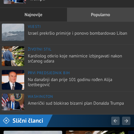
Najnovije
Popularno
VIJESTI
Izrael prekršio primirje i ponovo bombardovao Liban
ŽIVOTNI STIL
Kardiolog otkrio koje namirnice izbjegavati nakon
srčanog udara
PRVI PREDSJEDNIK BIH
Na današnji dan prije 101 godinu rođen Alija
Izetbegović
WASHINGTON
Američki sud blokirao bizarni plan Donalda Trumpa
Slični članci