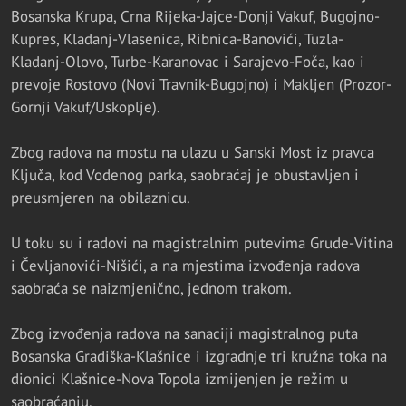
Bosanska Krupa, Crna Rijeka-Jajce-Donji Vakuf, Bugojno-
Kupres, Kladanj-Vlasenica, Ribnica-Banovići, Tuzla-
Kladanj-Olovo, Turbe-Karanovac i Sarajevo-Foča, kao i
prevoje Rostovo (Novi Travnik-Bugojno) i Makljen (Prozor-
Gornji Vakuf/Uskoplje).
Zbog radova na mostu na ulazu u Sanski Most iz pravca
Ključa, kod Vodenog parka, saobraćaj je obustavljen i
preusmjeren na obilaznicu.
U toku su i radovi na magistralnim putevima Grude-Vitina
i Čevljanovići-Nišići, a na mjestima izvođenja radova
saobraća se naizmjenično, jednom trakom.
Zbog izvođenja radova na sanaciji magistralnog puta
Bosanska Gradiška-Klašnice i izgradnje tri kružna toka na
dionici Klašnice-Nova Topola izmijenjen je režim u
saobraćanju.