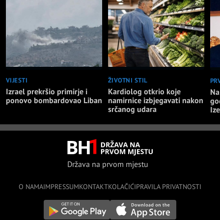
VIJESTI
ŽIVOTNI STIL
PR
Izrael prekršio primirje i
Kardiolog otkrio koje
Na
ponovo bombardovao Liban
namirnice izbjegavati nakon
go
srčanog udara
Iz
Država na prvom mjestu
O NAMA
IMPRESSUM
KONTAKT
KOLAČIĆI
PRAVILA PRIVATNOSTI