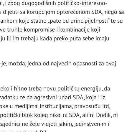
 bi, i zbog dugogodišnih političko-interesno-
ije dijelili sa korupcijom opterećenom SDA, nego sa
nkom koje stalno „pate od principijelnosti“ te su
e truhle kompromise i kombinacije koji
ju ili im trebaju kada preko puta sebe imaju
 je, možda, jedna od najvećih opasnosti za ovaj
jeko i hitno treba novu političku energiju, da
zadatku te da agresivni udari SDA, koja i iz
ke u medijima, institucijama, pravosuđu itd,
olitički blok kojeg niko, ni SDA, ali ni Dodik, ni
jednici ne žele vidjeti jakim, jedinstvenim i