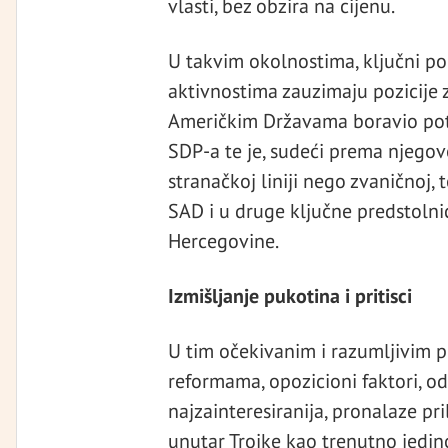
vlasti, bez obzira na cijenu.
U takvim okolnostima, ključni pol
aktivnostima zauzimaju pozicije 
Američkim Državama boravio potp
SDP-a te je, sudeći prema njegovoj
stranačkoj liniji nego zvaničnoj,
SAD i u druge ključne predstolnic
Hercegovine.
Izmišljanje pukotina i pritisci
U tim očekivanim i razumljivim 
reformama, opozicioni faktori, od
najzainteresiranija, pronalaze pri
unutar Trojke kao trenutno jedi