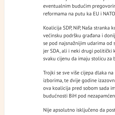
eventualnim budućim pregovorim
reformama na putu ka EU i NATO
Koalicija SDP, NiP, Naša stranka 
većinsku podršku građana i donij
se pod najsnažnijim udarima od s
jer SDA, ali i neki drugi političk
svaku cijenu da imaju stolicu z
Trojki se sve više cijepa dlaka na
izborima, te dvije godine izazovn
ova koalicija pred sobom sada im
budućnosti BiH pod nezapamćenim
Nije apsolutno isključeno da posto