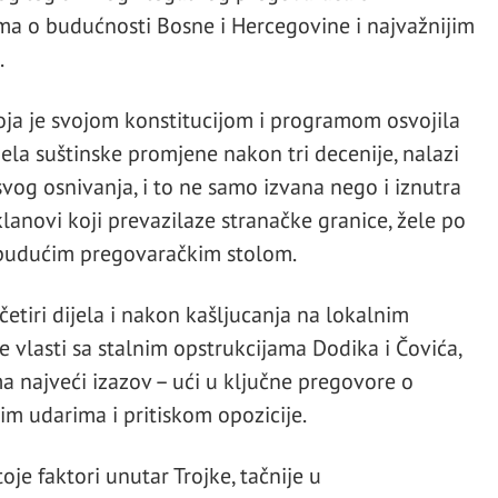
a o budućnosti Bosne i Hercegovine i najvažnijim
.
koja je svojom konstitucijom i programom osvojila
ela suštinske promjene nakon tri decenije, nalazi
vog osnivanja, i to ne samo izvana nego i iznutra
i klanovi koji prevazilaze stranačke granice, žele po
a budućim pregovaračkim stolom.
 četiri dijela i nakon kašljucanja na lokalnim
e vlasti sa stalnim opstrukcijama Dodika i Čovića,
a najveći izazov – ući u ključne pregovore o
 udarima i pritiskom opozicije.
je faktori unutar Trojke, tačnije u