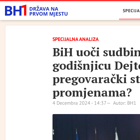
SPECIJA
SPECIJALNA ANALIZA
BiH uoči sudbi
godišnjicu Dejt
pregovarački s
promjenama?
4 Decembra 2024 - 14:37
Autor: BH1