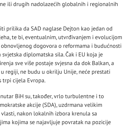
Kine ili drugih nadolazećih globalnih i regionalnih
iti prilika da SAD naglase Dejton kao jedan od
eha, te bi, eventualnim, utvrđivanjem i evolucijom
stu obnovljenog dogovora o reformama i budućnosti
 svjetska diplomatska sila. Čak i EU koja je
enja sve više postaje svjesna da dok Balkan, a
u regiji, ne budu u okrilju Unije, neće prestati
 trpi cijela Evropa.
unutar BiH su, također, vrlo turbulentne i to
mokratske akcije (SDA), uzdrmana velikim
vlasti, nakon lokalnih izbora krenula sa
ma kojima se najavljuje povratak na pozicije