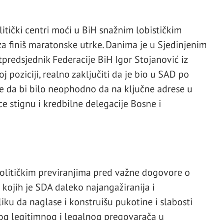
itički centri moći u BiH snažnim lobističkim
za finiš maratonske utrke. Danima je u Sjedinjenim
redsjednik Federacije BiH Igor Stojanović iz
 poziciji, realno zaključiti da je bio u SAD po
 te da bi bilo neophodno da na ključne adrese u
e stignu i kredbilne delegacije Bosne i
političkim previranjima pred važne dogovore o
 kojih je SDA daleko najangažiranija i
liku da naglase i konstruišu pukotine i slabosti
nog legitimnog i legalnog pregovarača u