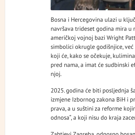
Bosna i Hercegovina ulazi u ključ
navršava trideset godina mira u 
američkoj vojnoj bazi Wright Patt
simbolici okrugle godišnjice, već
koji će, kako se očekuje, kulimina
pred nama, a imat će sudbinski e
njoj.
2025. godina će biti posljednja ša
izmjene Izbornog zakona BiH i p
prava, a u suštini za reforme koj
odnosa“, a koji nisu do kraja zac
Zahtjevi Zagreba, odnosno bosa