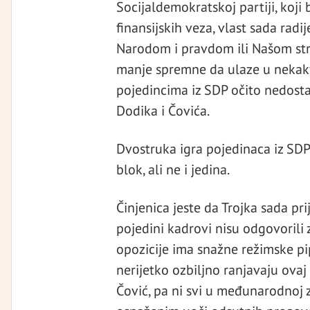
Socijaldemokratskoj partiji, koji
finansijskih veza, vlast sada rad
Narodom i pravdom ili Našom stra
manje spremne da ulaze u nekakv
pojedincima iz SDP očito nedosta
Dodika i Čovića.
Dvostruka igra pojedinaca iz SDP
blok, ali ne i jedina.
Činjenica jeste da Trojka sada pri
pojedini kadrovi nisu odgovorili 
opozicije ima snažne režimske pip
nerijetko ozbiljno ranjavaju ovaj p
Čović, pa ni svi u međunarodnoj za