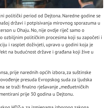
ni politički period od Dejtona. Naredne godine se
našoj državi i potpisivanja mirovnog sporazuma u
erson u Ohaju. No, nije ovdje riječ samo o
 o ozbiljnim političkim procesima koji su započeti i
ciju i rasplet doživjeti, upravo u godini koja je
fekt na budućnost države i građana koji žive u
nsa, prije narednih općih izbora, za suštinske
rovođenje presuda Evropskog suda za ljudska
ima se traži finalno rješavanje „međuetničkih
ementirani prije 30 godina u Dejtonu.
nskog HDZ-a, za izmjenama izbornog zakona