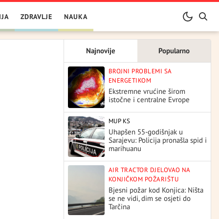
IJA
ZDRAVLJE
NAUKA
Najnovije
Popularno
BROJNI PROBLEMI SA
ENERGETIKOM
Ekstremne vrućine širom
istočne i centralne Evrope
MUP KS
Uhapšen 55-godišnjak u
Sarajevu: Policija pronašla spid i
marihuanu
AIR TRACTOR DJELOVAO NA
KONJIČKOM POŽARIŠTU
Bjesni požar kod Konjica: Ništa
se ne vidi, dim se osjeti do
Tarčina