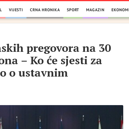
L
VIJESTI
CRNA HRONIKA
SPORT
MAGAZIN
EKONOM
nskih pregovora na 30
ona – Ko će sjesti za
to o ustavnim