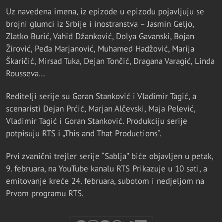
Uz navedena imena, iz epizode u epizodu pojavljuju se
brojni glumci iz Srbije i inostranstva – Jasmin Geljo,
Zlatko Burić, Vahid Džanković, Dolya Gavanski, Bojan
Žirović, Peđa Marjanović, Muhamed Hadžović, Marija
Škaričić, Mirsad Tuka, Dejan Tončić, Dragana Varagić, Linda
Rousseva…
Reditelji serije su Goran Stanković i Vladimir Tagić, a
scenaristi Dejan Prćić, Marjan Alčevski, Maja Pelević,
Vladimir Tagić i Goran Stanković. Produkciju serije
potpisuju RTS i „This and That Productions“.
Prvi zvanični trejler serije “Sablja” biće objavljen u petak,
9. februara, na YouTube kanalu RTS Prikazuje u 10 sati, a
emitovanje kreće 24. februara, subotom i nedjeljom na
Prvom programu RTS.