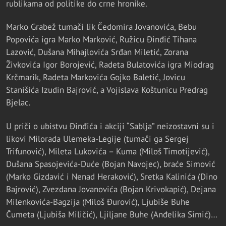
rublikama od politike do crne hronike.
Marko Grabež tumači lik Čedomira Jovanovića, Bebu
Popovića igra Marko Marković, Ružicu Đinđić Tihana
Lazović, Dušana Mihajlovića Srđan Miletić, Zorana
Živkovića Igor Borojević, Radeta Bulatovića igra Miodrag
Krčmarik, Radeta Markovića Gojko Baletić, Jovicu
Stanišića Izudin Bajrović, a Vojislava Koštunicu Predrag
Bjelac.
U priči o ubistvu Đinđića i akciji “Sablja” neizostavni su i
likovi Milorada Ulemeka-Legije (tumači ga Sergej
Trifunović), Mileta Lukovića – Kuma (Miloš Timotijević),
Dušana Spasojevića-Duće (Bojan Navojec), braće Simović
(Marko Gizdavić i Nenad Heraković), Sretka Kalinića (Dino
Bajrović), Zvezdana Jovanovića (Bojan Krivokapić), Dejana
Milenkovića-Bagzija (Miloš Đurović), Ljubiše Buhe
Čumeta (Ljubiša Miličić), Ljiljane Buhe (Anđelika Simić)…