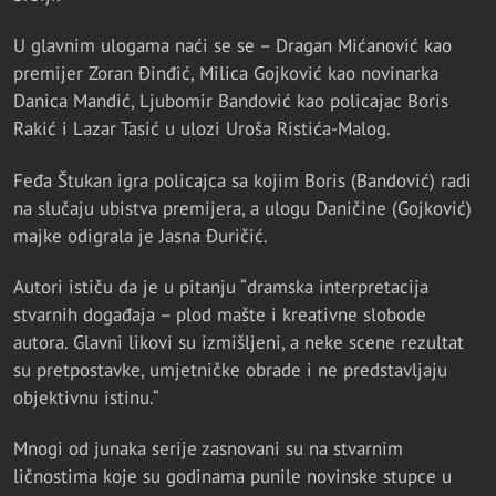
U glavnim ulogama naći se se – Dragan Mićanović kao
premijer Zoran Đinđić, Milica Gojković kao novinarka
Danica Mandić, Ljubomir Bandović kao policajac Boris
Rakić i Lazar Tasić u ulozi Uroša Ristića-Malog.
Feđa Štukan igra policajca sa kojim Boris (Bandović) radi
na slučaju ubistva premijera, a ulogu Daničine (Gojković)
majke odigrala je Jasna Đuričić.
Autori ističu da je u pitanju “dramska interpretacija
stvarnih događaja – plod mašte i kreativne slobode
autora. Glavni likovi su izmišljeni, a neke scene rezultat
su pretpostavke, umjetničke obrade i ne predstavljaju
objektivnu istinu.“
Mnogi od junaka serije zasnovani su na stvarnim
ličnostima koje su godinama punile novinske stupce u