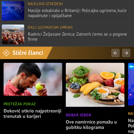
NASILNO IZVEDENI
Nasilje eskaliralo u Britaniji: Policajka ugrizena, kuće
napadnute i opljačkane
DALI ULTIMATUM UPRAVI
Radnici Željezare Zenica: Zatvorit ćemo se u pogone
firme
Slični članci
PRETEŽAK PORAZ
Đoković otkrio najpotresniji
NA
DOBAR IZBOR
trenutak u karijeri
Nas
Ove namirnice pomažu u
Po
gubitku kilograma
na