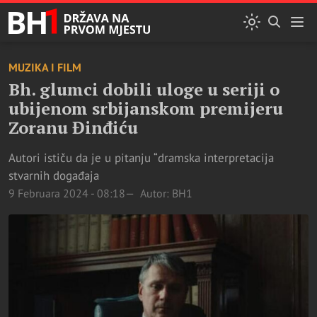
MUZIKA I FILM
Bh. glumci dobili uloge u seriji o
ubijenom srbijanskom premijeru
Zoranu Đinđiću
Autori ističu da je u pitanju “dramska interpretacija
stvarnih događaja
9 Februara 2024 - 08:18
Autor: BH1