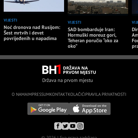
VIJESTI
VIJESTI
VIJ
Noć dronova nad Rusijom:
SAD bombarduje Iran:
Di
Šest mrtvih i devet
Hormuški moreuz gori,
Am
povrijeđenih u napadima
Teheran poručio “oko za
Fo
oko”
pr
Država na prvom mjestu
O NAMA
IMPRESSUM
KONTAKT
KOLAČIĆI
PRAVILA PRIVATNOSTI
© 2026 | Sva prava zadržana