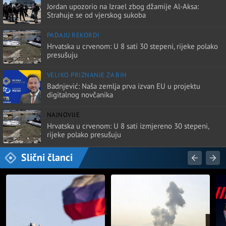
Jordan upozorio na Izrael zbog džamije Al-Aksa:
Strahuje se od vjerskog sukoba
PADAJU REKORDI
Hrvatska u crvenom: U 8 sati 30 stepeni, rijeke polako
presušuju
VELIKO PRIZNANJE ZA BIH
Badnjević: Naša zemlja prva izvan EU u projektu
digitalnog novčanika
NAJNOVIJE
Hrvatska u crvenom: U 8 sati izmjereno 30 stepeni,
rijeke polako presušuju
Slični članci