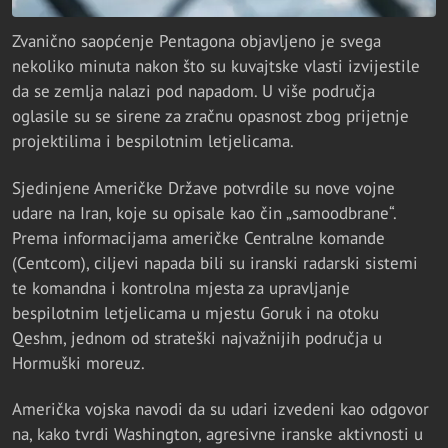
Zvanično saopćenje Pentagona objavljeno je svega
nekoliko minuta nakon što su kuvajtske vlasti izvijestile
da se zemlja nalazi pod napadom. U više područja
oglasile su se sirene za zračnu opasnost zbog prijetnje
projektilima i bespilotnim letjelicama.
Sjedinjene Američke Države potvrdile su nove vojne
udare na Iran, koje su opisale kao čin „samoodbrane“.
Prema informacijama američke Centralne komande
(Centcom), ciljevi napada bili su iranski radarski sistemi
te komandna i kontrolna mjesta za upravljanje
bespilotnim letjelicama u mjestu Goruk i na otoku
Qeshm, jednom od strateški najvažnijih područja u
Hormuški moreuz.
Američka vojska navodi da su udari izvedeni kao odgovor
na, kako tvrdi Washington, agresivne iranske aktivnosti u