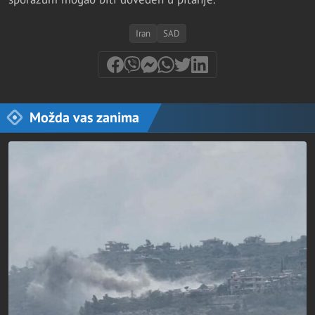
Iran
SAD
Možda vas zanima