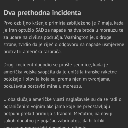
Dva prethodna incidenta
Prvo ozbiljno kršenje primirja zabilježeno je 7. maja, kada
je Iran optužio SAD za napade na dva broda u moreuzu te
za udare na civilna područja. Washington je, s druge
strane, tvrdio da je riječ o odgovoru na napade usmjerene
protiv tri američka razarača.
Drugi incident dogodio se prošle sedmice, kada je
američka vojska saopćila da je uništila iranske raketne
položaje i plovila koja su, prema njenim tvrdnjama,
pokušavala postaviti mine u moreuzu.
U oba slučaja američke vlasti naglašavale su da se radi o
ograničenim vojnim akcijama koje ne predstavljaju
potpuni prekid primirja s Iranom. Međutim, najnoviji
sukob dodatno je pojačao zabrinutost da bi krhki
sporazum mogao biti doveden u pitanje.