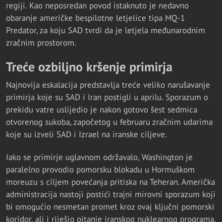
regiji. Kao neposredan povod istaknuto je nedavno
obaranje američke bespilotne letjelice tipa MQ-1
Predator, za koju SAD tvrdi da je letjela međunarodnim
zračnim prostorom.
Treće ozbiljno kršenje primirja
Najnovija eskalacija predstavlja treće veliko narušavanje
primirja koje su SAD i Iran postigli u aprilu. Sporazum o
prekidu vatre uslijedio je nakon gotovo šest sedmica
otvorenog sukoba, započetog u februaru zračnim udarima
koje su izveli SAD i Izrael na iranske ciljeve.
Iako se primirje uglavnom održavalo, Washington je
paralelno provodio pomorsku blokadu u Hormuškom
moreuzu s ciljem povećanja pritiska na Teheran. Američka
administracija nastoji postići trajni mirovni sporazum koji
bi omogućio nesmetan promet kroz ovaj ključni pomorski
koridor, ali i riješio pitanje iranskog nuklearnog programa.