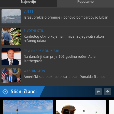
Najnovije
Popularno
VIJESTI
Izrael prekršio primirje i ponovo bombardovao Liban
ŽIVOTNI STIL
Kardiolog otkrio koje namirnice izbjegavati nakon
srčanog udara
PRVI PREDSJEDNIK BIH
Na današnji dan prije 101 godinu rođen Alija
Izetbegović
WASHINGTON
Američki sud blokirao bizarni plan Donalda Trumpa
Slični članci