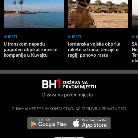
VIJESTI
VIJESTI
VIJ
Jordanska vojska oborila
U iranskom napadu
SA
rakete iz Irana, tenzije u
pogođen objekat kineske
Ho
regiji ponovo rastu
kompanije u Kuvajtu
Te
ok
Država na prvom mjestu
O NAMA
IMPRESSUM
KONTAKT
KOLAČIĆI
PRAVILA PRIVATNOSTI