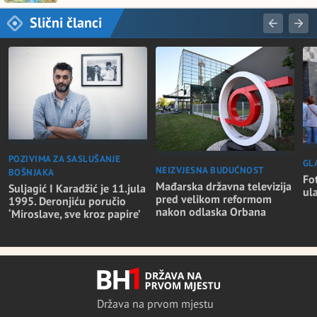
Slični članci
POZIVIMA ZA SASLUŠANJE
GL
NEIZVJESNA BUDUĆNOST
BOŠNJAKA
Fo
Mađarska državna televizija
Suljagić I Karadžić je 11.jula
ul
pred velikom reformom
1995. Deronjiću poručio
nakon odlaska Orbana
‘Miroslave, sve kroz papire’
Država na prvom mjestu