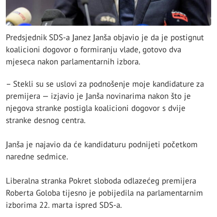
Predsjednik SDS-a Јanez Јanša objavio je da je postignut
koalicioni dogovor o formiranju vlade, gotovo dva
mjeseca nakon parlamentarnih izbora.
– Stekli su se uslovi za podnošenje moje kandidature za
premijera — izjavio je Јanša novinarima nakon što je
njegova stranke postigla koalicioni dogovor s dvije
stranke desnog centra.
Јanša je najavio da će kandidaturu podnijeti početkom
naredne sedmice.
Liberalna stranka Pokret sloboda odlazećeg premijera
Roberta Goloba tijesno je pobijedila na parlamentarnim
izborima 22. marta ispred SDS-a.