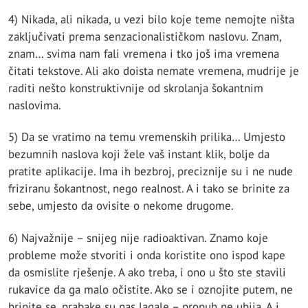
4) Nikada, ali nikada, u vezi bilo koje teme nemojte ništa
zaključivati prema senzacionalističkom naslovu. Znam,
znam… svima nam fali vremena i tko još ima vremena
čitati tekstove. Ali ako doista nemate vremena, mudrije je
raditi nešto konstruktivnije od skrolanja šokantnim
naslovima.
5) Da se vratimo na temu vremenskih prilika… Umjesto
bezumnih naslova koji žele vaš instant klik, bolje da
pratite aplikacije. Ima ih bezbroj, preciznije su i ne nude
friziranu šokantnost, nego realnost. A i tako se brinite za
sebe, umjesto da ovisite o nekome drugome.
6) Najvažnije – snijeg nije radioaktivan. Znamo koje
probleme može stvoriti i onda koristite ono ispod kape
da osmislite rješenje. A ako treba, i ono u što ste stavili
rukavice da ga malo očistite. Ako se i oznojite putem, ne
brinite se, prabake su nas lagale – propuh ne ubija. A i