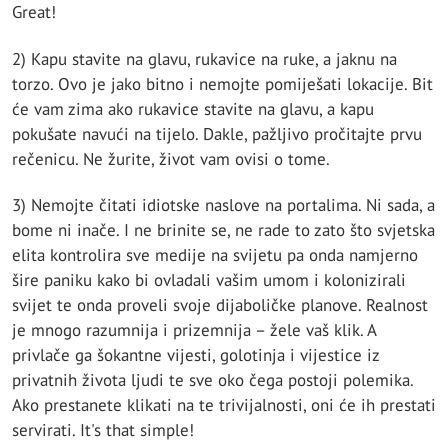
Great!
2) Kapu stavite na glavu, rukavice na ruke, a jaknu na
torzo. Ovo je jako bitno i nemojte pomiješati lokacije. Bit
će vam zima ako rukavice stavite na glavu, a kapu
pokušate navući na tijelo. Dakle, pažljivo pročitajte prvu
rečenicu. Ne žurite, život vam ovisi o tome.
3) Nemojte čitati idiotske naslove na portalima. Ni sada, a
bome ni inače. I ne brinite se, ne rade to zato što svjetska
elita kontrolira sve medije na svijetu pa onda namjerno
šire paniku kako bi ovladali vašim umom i kolonizirali
svijet te onda proveli svoje dijaboličke planove. Realnost
je mnogo razumnija i prizemnija – žele vaš klik. A
privlače ga šokantne vijesti, golotinja i vijestice iz
privatnih života ljudi te sve oko čega postoji polemika.
Ako prestanete klikati na te trivijalnosti, oni će ih prestati
servirati. It's that simple!