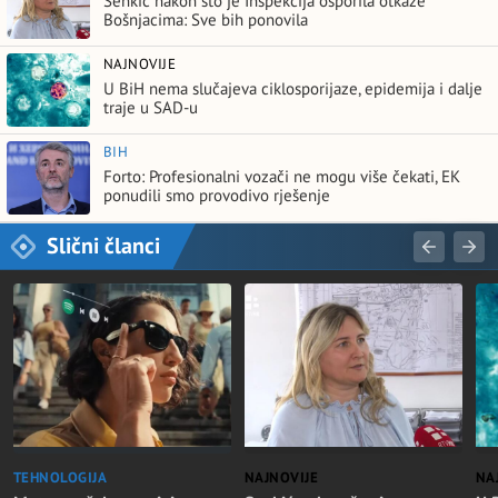
Senkić nakon što je Inspekcija osporila otkaze
Bošnjacima: Sve bih ponovila
NAJNOVIJE
U BiH nema slučajeva ciklosporijaze, epidemija i dalje
traje u SAD-u
BIH
Forto: Profesionalni vozači ne mogu više čekati, EK
ponudili smo provodivo rješenje
Slični članci
TEHNOLOGIJA
NAJNOVIJE
NA