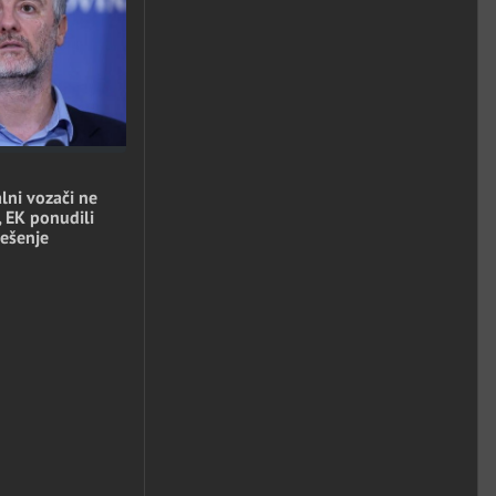
lni vozači ne
, EK ponudili
ešenje