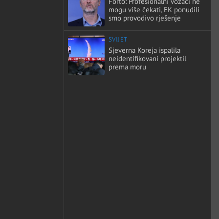
Forto: Profesionalni vozači ne
mogu više čekati, EK ponudili
smo provodivo rješenje
SVIJET
Sjeverna Koreja ispalila
neidentifikovani projektil
prema moru