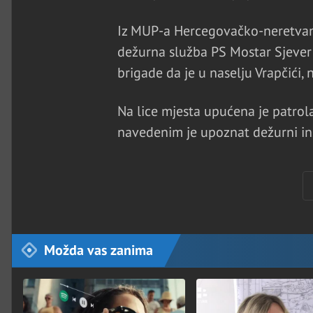
Iz MUP-a Hercegovačko-neretvansk
dežurna služba PS Mostar Sjever
brigade da je u naselju Vrapčići, na
Na lice mjesta upućena je patrola
navedenim je upoznat dežurni ins
Možda vas zanima