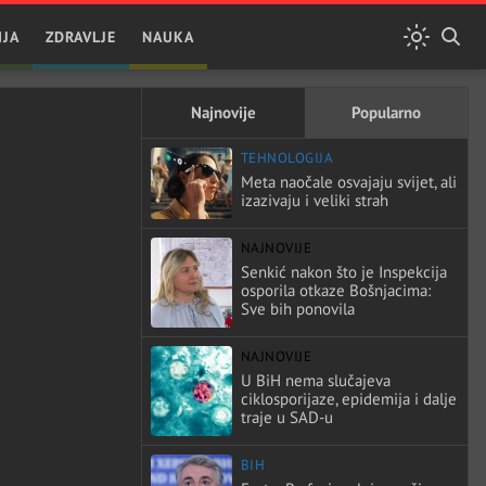
IJA
ZDRAVLJE
NAUKA
Najnovije
Popularno
TEHNOLOGIJA
Meta naočale osvajaju svijet, ali
izazivaju i veliki strah
NAJNOVIJE
Senkić nakon što je Inspekcija
osporila otkaze Bošnjacima:
Sve bih ponovila
NAJNOVIJE
U BiH nema slučajeva
ciklosporijaze, epidemija i dalje
traje u SAD-u
BIH