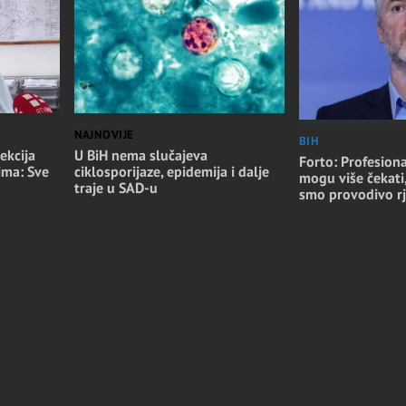
NAJNOVIJE
BIH
ekcija
U BiH nema slučajeva
Forto: Profesiona
ima: Sve
ciklosporijaze, epidemija i dalje
mogu više čekati
traje u SAD-u
smo provodivo rj