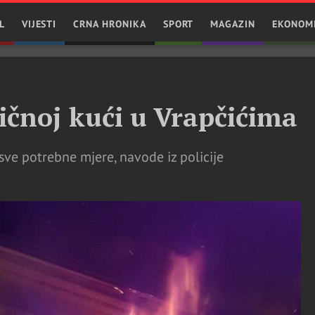
L
VIJESTI
CRNA HRONIKA
SPORT
MAGAZIN
EKONOM
ičnoj kući u Vrapčićima
sve potrebne mjere, navode iz policije