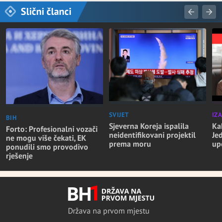
Slični članci
SVIJET
IZ
BIH
Sjeverna Koreja ispalila
Ka
Forto: Profesionalni vozači
neidentifikovani projektil
Je
ne mogu više čekati, EK
prema moru
up
ponudili smo provodivo
rješenje
Država na prvom mjestu