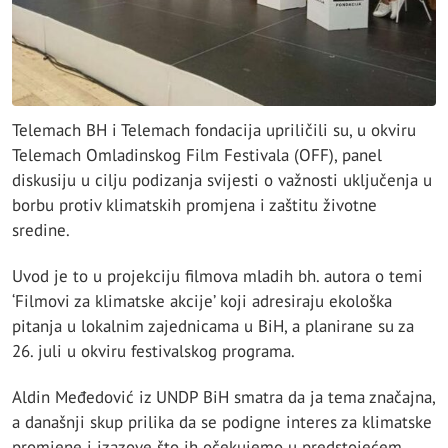
Telemach BH i Telemach fondacija upriličili su, u okviru
Telemach Omladinskog Film Festivala (OFF), panel
diskusiju u cilju podizanja svijesti o važnosti uključenja u
borbu protiv klimatskih promjena i zaštitu životne
sredine.
Uvod je to u projekciju filmova mladih bh. autora o temi
‘Filmovi za klimatske akcije’ koji adresiraju ekološka
pitanja u lokalnim zajednicama u BiH, a planirane su za
26. juli u okviru festivalskog programa.
Aldin Međedović iz UNDP BiH smatra da ja tema značajna,
a današnji skup prilika da se podigne interes za klimatske
promjene i izazove što ih očekujemo u predstojećem