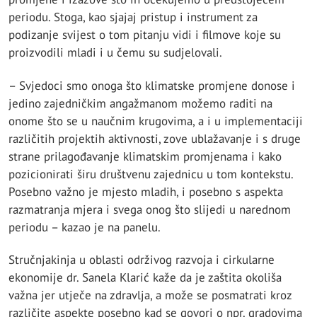
periodu. Stoga, kao sjajaj pristup i instrument za
podizanje svijest o tom pitanju vidi i filmove koje su
proizvodili mladi i u čemu su sudjelovali.
– Svjedoci smo onoga što klimatske promjene donose i
jedino zajedničkim angažmanom možemo raditi na
onome što se u naučnim krugovima, a i u implementaciji
različitih projektih aktivnosti, zove ublažavanje i s druge
strane prilagođavanje klimatskim promjenama i kako
pozicionirati širu društvenu zajednicu u tom kontekstu.
Posebno važno je mjesto mladih, i posebno s aspekta
razmatranja mjera i svega onog što slijedi u narednom
periodu – kazao je na panelu.
Stručnjakinja u oblasti održivog razvoja i cirkularne
ekonomije dr. Sanela Klarić kaže da je zaštita okoliša
važna jer utječe na zdravlja, a može se posmatrati kroz
različite aspekte posebno kad se govori o npr. gradovima