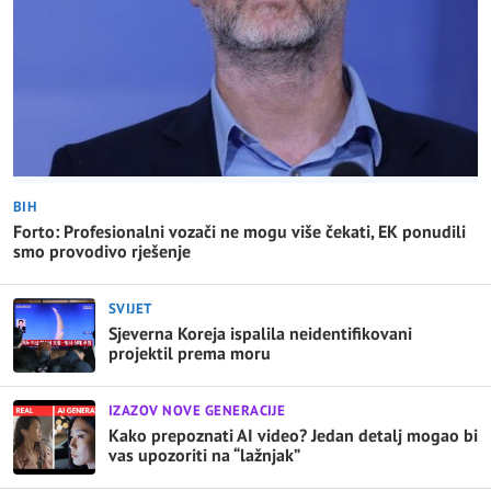
BIH
Forto: Profesionalni vozači ne mogu više čekati, EK ponudili
smo provodivo rješenje
SVIJET
Sjeverna Koreja ispalila neidentifikovani
projektil prema moru
IZAZOV NOVE GENERACIJE
Kako prepoznati AI video? Jedan detalj mogao bi
vas upozoriti na “lažnjak”