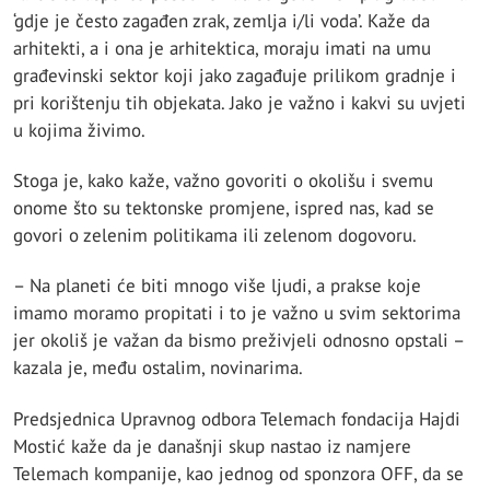
‘gdje je često zagađen zrak, zemlja i/li voda’. Kaže da
arhitekti, a i ona je arhitektica, moraju imati na umu
građevinski sektor koji jako zagađuje prilikom gradnje i
pri korištenju tih objekata. Jako je važno i kakvi su uvjeti
u kojima živimo.
Stoga je, kako kaže, važno govoriti o okolišu i svemu
onome što su tektonske promjene, ispred nas, kad se
govori o zelenim politikama ili zelenom dogovoru.
– Na planeti će biti mnogo više ljudi, a prakse koje
imamo moramo propitati i to je važno u svim sektorima
jer okoliš je važan da bismo preživjeli odnosno opstali –
kazala je, među ostalim, novinarima.
Predsjednica Upravnog odbora Telemach fondacija Hajdi
Mostić kaže da je današnji skup nastao iz namjere
Telemach kompanije, kao jednog od sponzora OFF, da se