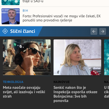
traje u SAD-u
BIH
Forto: Profesionalni vozači ne mogu više čekati, EK
ponudili smo provodivo rješenje
Slični članci
TEHNOLOGIJA
NAJNOVIJE
NA
Meta naočale osvajaju
Senkić nakon što je
U 
svijet, ali izazivaju i veliki
Inspekcija osporila otkaze
cik
strah
Bošnjacima: Sve bih
da
ponovila