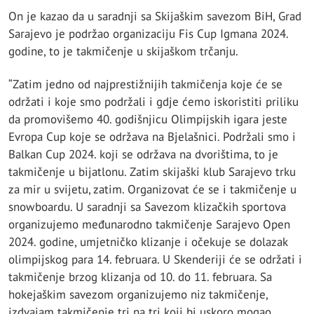
On je kazao da u saradnji sa Skijaškim savezom BiH, Grad
Sarajevo je podržao organizaciju Fis Cup Igmana 2024.
godine, to je takmičenje u skijaškom trčanju.
“Zatim jedno od najprestižnijih takmičenja koje će se
održati i koje smo podržali i gdje ćemo iskoristiti priliku
da promovišemo 40. godišnjicu Olimpijskih igara jeste
Evropa Cup koje se održava na Bjelašnici. Podržali smo i
Balkan Cup 2024. koji se održava na dvorištima, to je
takmičenje u bijatlonu. Zatim skijaški klub Sarajevo trku
za mir u svijetu, zatim. Organizovat će se i takmičenje u
snowboardu. U saradnji sa Savezom klizačkih sportova
organizujemo međunarodno takmičenje Sarajevo Open
2024. godine, umjetničko klizanje i očekuje se dolazak
olimpijskog para 14. februara. U Skenderiji će se održati i
takmičenje brzog klizanja od 10. do 11. februara. Sa
hokejaškim savezom organizujemo niz takmičenje,
izdvajam takmičenje tri na tri koji bi uskoro mogao