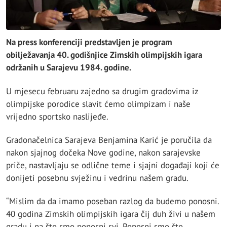
Na press konferenciji predstavljen je program
obilježavanja 40. godišnjice Zimskih olimpijskih igara
održanih u Sarajevu 1984. godine.
U mjesecu februaru zajedno sa drugim gradovima iz
olimpijske porodice slavit ćemo olimpizam i naše
vrijedno sportsko naslijeđe.
Gradonačelnica Sarajeva Benjamina Karić je poručila da
nakon sjajnog dočeka Nove godine, nakon sarajevske
priče, nastavljaju se odlične teme i sjajni događaji koji će
donijeti posebnu svježinu i vedrinu našem gradu.
“Mislim da da imamo poseban razlog da budemo ponosni.
40 godina Zimskih olimpijskih igara čij duh živi u našem
gradu i na što smo ponosni svi. Ponosni smo što