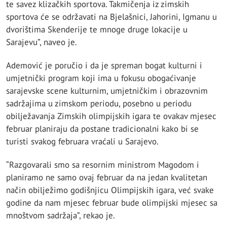
te savez klizačkih sportova. Takmičenja iz zimskih
sportova će se održavati na Bjelašnici, Jahorini, Igmanu u
dvorištima Skenderije te mnoge druge lokacije u
Sarajevu”, naveo je.
Ademović je poručio i da je spreman bogat kulturni i
umjetnički program koji ima u fokusu obogaćivanje
sarajevske scene kulturnim, umjetničkim i obrazovnim
sadržajima u zimskom periodu, posebno u periodu
obilježavanja Zimskih olimpijskih igara te ovakav mjesec
februar planiraju da postane tradicionalni kako bi se
turisti svakog februara vraćali u Sarajevo.
“Razgovarali smo sa resornim ministrom Magodom i
planiramo ne samo ovaj februar da na jedan kvalitetan
način obilježimo godišnjicu Olimpijskih igara, već svake
godine da nam mjesec februar bude olimpijski mjesec sa
mnoštvom sadržaja”, rekao je.