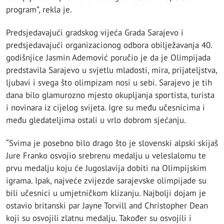
program”, rekla je.
Predsjedavajući gradskog vijeća Grada Sarajevo i
predsjedavajući organizacionog odbora obilježavanja 40.
godišnjice Jasmin Ademović poručio je da je Olimpijada
predstavila Sarajevo u svjetlu mladosti, mira, prijateljstva,
ljubavi i svega što olimpizam nosi u sebi. Sarajevo je tih
dana bilo glamurozno mjesto okupljanja sportista, turista
i novinara iz cijelog svijeta. Igre su među učesnicima i
među gledateljima ostali u vrlo dobrom sjećanju.
“Svima je posebno bilo drago što je slovenski alpski skijaš
Jure Franko osvojio srebrenu medalju u veleslalomu te
prvu medalju koju će Jugoslavija dobiti na Olimpijskim
igrama. Ipak, najveće zvijezde sarajevske olimpijade su
bili učesnici u umjetničkom klizanju. Najbolji dojam je
ostavio britanski par Jayne Torvill and Christopher Dean
koji su osvojili zlatnu medalju. Također su osvojili i