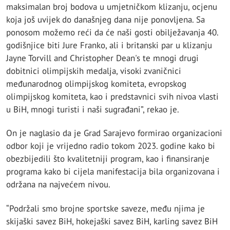
maksimalan broj bodova u umjetničkom klizanju, ocjenu
koja još uvijek do današnjeg dana nije ponovljena. Sa
ponosom možemo reći da će naši gosti obilježavanja 40.
godišnjice biti Jure Franko, ali i britanski par u klizanju
Jayne Torvill and Christopher Dean's te mnogi drugi
dobitnici olimpijskih medalja, visoki zvaničnici
međunarodnog olimpijskog komiteta, evropskog
olimpijskog komiteta, kao i predstavnici svih nivoa vlasti
u BiH, mnogi turisti i naši sugrađani”, rekao je.
On je naglasio da je Grad Sarajevo formirao organizacioni
odbor koji je vrijedno radio tokom 2023. godine kako bi
obezbijedili što kvalitetniji program, kao i finansiranje
programa kako bi cijela manifestacija bila organizovana i
održana na najvećem nivou.
“Podržali smo brojne sportske saveze, među njima je
skijaški savez BiH, hokejaški savez BiH, karling savez BiH