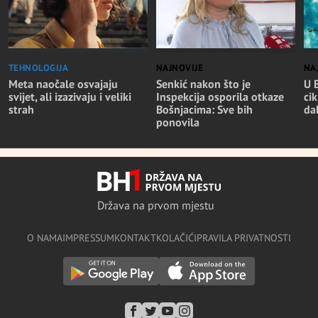
TEHNOLOGIJA
NAJNOVIJE
NA
Meta naočale osvajaju
Senkić nakon što je
U 
svijet, ali izazivaju i veliki
Inspekcija osporila otkaze
cik
strah
Bošnjacima: Sve bih
da
ponovila
Država na prvom mjestu
O NAMA
IMPRESSUM
KONTAKT
KOLAČIĆI
PRAVILA PRIVATNOSTI