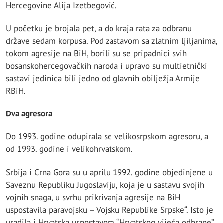
Hercegovine Alija Izetbegović.
U početku je brojala pet, a do kraja rata za odbranu
države sedam korpusa. Pod zastavom sa zlatnim ljiljanima,
tokom agresije na BiH, borili su se pripadnici svih
bosanskohercegovačkih naroda i upravo su multietnički
sastavi jedinica bili jedno od glavnih obilježja Armije
RBiH.
Dva agresora
Do 1993. godine odupirala se velikosrpskom agresoru, a
od 1993. godine i velikohrvatskom.
Srbija i Crna Gora su u aprilu 1992. godine objedinjene u
Saveznu Republiku Jugoslaviju, koja je u sastavu svojih
vojnih snaga, u svrhu prikrivanja agresije na BiH
uspostavila paravojsku – Vojsku Republike Srpske“. Isto je
uradila i Hrvatska uspostavom “Hrvatskog vijeća odbrane”.