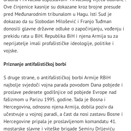
Ove činjenice kasnije su dokazane kroz brojne presude
pred Međunarodnim tribunalom u Hagu. Isti Sud je
dokazao da su Slobodan Milošević i Franjo Tuđman
donosili glavne državne odluke o započinjanju, vođenju i
prekidu rata u BiH. Republika BiH i njena Armija su za
neprijatelje imali profašističke ideologije, politike i
vojske.
Priznanje antifašističkoj borbi
S druge strane, o antifašističkoj borbi Armije RBiH
najbolje svjedoči vojna parada povodom Dana pobjede i
proslave pedesete godišnjice od pobjede Evrope nad
fašizmom u Parizu 1995. godine. Tada je Bosna i
Hercegovina, odnosno njena Armija, dobila poziv da
učestvuje u vojnoj paradi, a čast da nosi zastavu Bosne i
Hercegovine pripala je proslavljenom komandatu 41.
mostarske slavne i viteške brigade Semiru Drljeviću