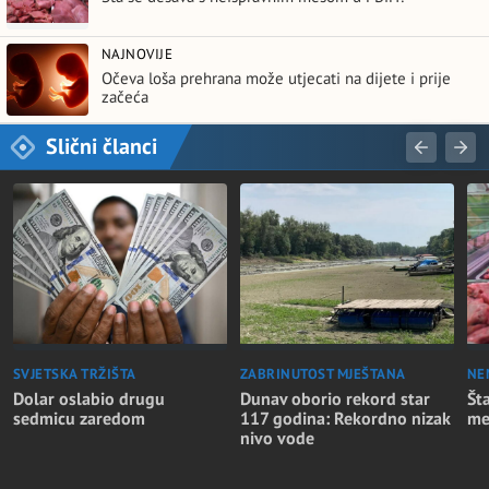
NAJNOVIJE
Očeva loša prehrana može utjecati na dijete i prije
začeća
Slični članci
SVJETSKA TRŽIŠTA
ZABRINUTOST MJEŠTANA
NE
Dolar oslabio drugu
Dunav oborio rekord star
Št
sedmicu zaredom
117 godina: Rekordno nizak
me
nivo vode