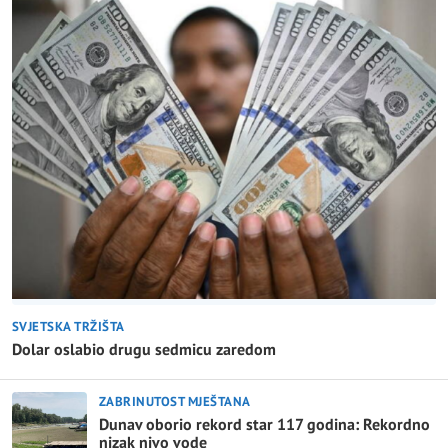
SVJETSKA TRŽIŠTA
Dolar oslabio drugu sedmicu zaredom
ZABRINUTOST MJEŠTANA
Dunav oborio rekord star 117 godina: Rekordno
nizak nivo vode