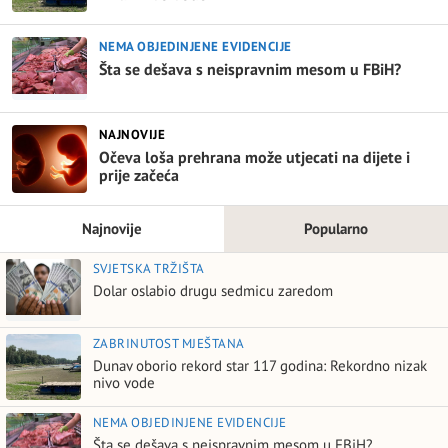
NEMA OBJEDINJENE EVIDENCIJE
Šta se dešava s neispravnim mesom u FBiH?
NAJNOVIJE
Očeva loša prehrana može utjecati na dijete i
prije začeća
Najnovije
Popularno
SVJETSKA TRŽIŠTA
Dolar oslabio drugu sedmicu zaredom
ZABRINUTOST MJEŠTANA
Dunav oborio rekord star 117 godina: Rekordno nizak
nivo vode
NEMA OBJEDINJENE EVIDENCIJE
Šta se dešava s neispravnim mesom u FBiH?