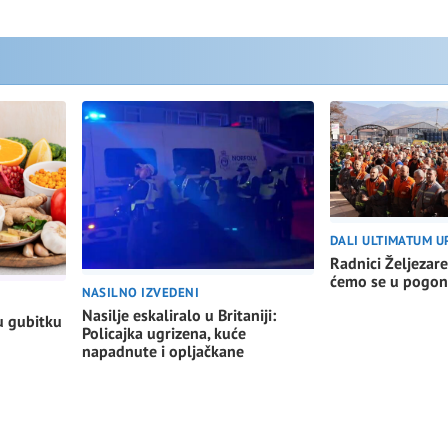
DALI ULTIMATUM U
Radnici Željezare
ćemo se u pogon
NASILNO IZVEDENI
Nasilje eskaliralo u Britaniji:
u gubitku
Policajka ugrizena, kuće
napadnute i opljačkane