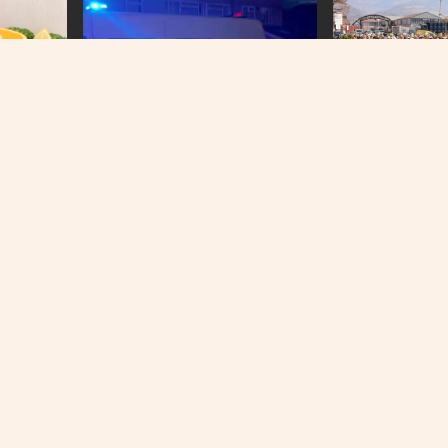
DALI ULTIMATUM U
Radnici Željezare
ćemo se u pogon
NASILNO IZVEDENI
Nasilje eskaliralo u Britaniji:
u gubitku
Policajka ugrizena, kuće
napadnute i opljačkane
O NAMA
IMPRESSUM
KONTAKT
KOLAČIĆI
PRAVILA PRIVATNOST
© 2026 | Sva prava zadržana