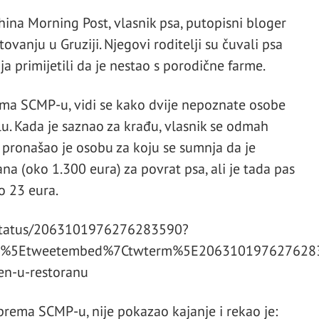
hina Morning Post, vlasnik psa, putopisni bloger
ovanju u Gruziji. Njegovi roditelji su čuvali psa
ja primijetili da je nestao s porodične farme.
ma SCMP-u, vidi se kako dvije nepoznate osobe
u. Kada je saznao za krađu, vlasnik se odmah
e pronašao je osobu za koju se sumnja da je
ana (oko 1.300 eura) za povrat psa, ali je tada pas
o 23 eura.
/status/2063101976276283590?
mp%5Etweetembed%7Ctwterm%5E2063101976276283
zen-u-restoranu
prema SCMP-u, nije pokazao kajanje i rekao je: