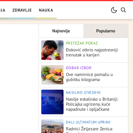
IJA
ZDRAVLJE
NAUKA
Najnovije
Popularno
PRETEŽAK PORAZ
Đoković otkrio najpotresniji
trenutak u karijeri
DOBAR IZBOR
Ove namirnice pomažu u
gubitku kilograma
NASILNO IZVEDENI
Nasilje eskaliralo u Britaniji:
Policajka ugrizena, kuće
napadnute i opljačkane
DALI ULTIMATUM UPRAVI
Radnici Željezare Zenica: