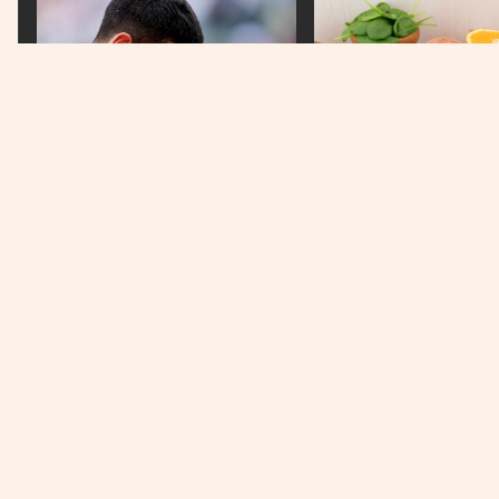
PRETEŽAK PORAZ
Đoković otkrio najpotresniji
trenutak u karijeri
DOBAR IZBOR
Ove namirnice pomažu 
kilograma
Država na prvom mjestu