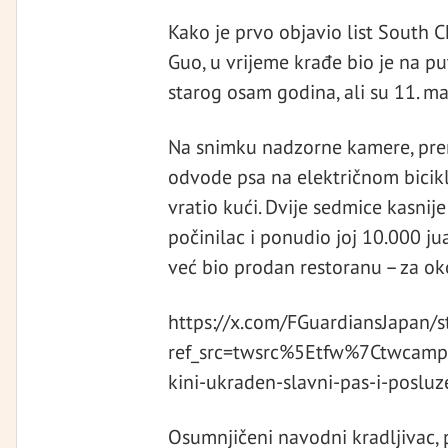
Kako je prvo objavio list South C
Guo, u vrijeme krađe bio je na put
starog osam godina, ali su 11. ma
Na snimku nadzorne kamere, pre
odvode psa na električnom bicikl
vratio kući. Dvije sedmice kasnij
počinilac i ponudio joj 10.000 ju
već bio prodan restoranu – za ok
https://x.com/FGuardiansJapan
ref_src=twsrc%5Etfw%7Ctwca
kini-ukraden-slavni-pas-i-poslu
Osumnjičeni navodni kradljivac, 