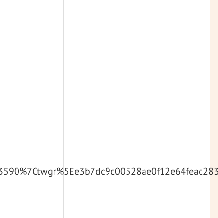
590%7Ctwgr%5Ee3b7dc9c00528ae0f12e64feac283c