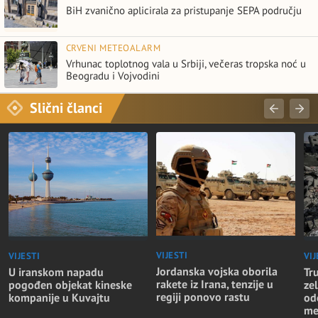
BiH zvanično aplicirala za pristupanje SEPA području
CRVENI METEOALARM
Vrhunac toplotnog vala u Srbiji, večeras tropska noć u
Beogradu i Vojvodini
Slični članci
VIJESTI
VIJESTI
VIJ
Jordanska vojska oborila
U iranskom napadu
Tr
rakete iz Irana, tenzije u
pogođen objekat kineske
zel
regiji ponovo rastu
kompanije u Kuvajtu
od
me