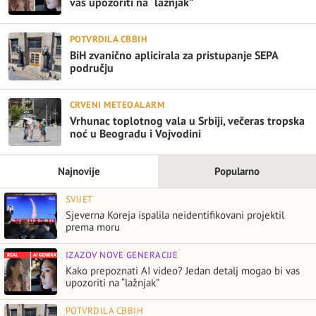
vas upozoriti na “lažnjak”
POTVRDILA CBBIH
BiH zvanično aplicirala za pristupanje SEPA
području
CRVENI METEOALARM
Vrhunac toplotnog vala u Srbiji, večeras tropska
noć u Beogradu i Vojvodini
Najnovije
Popularno
SVIJET
Sjeverna Koreja ispalila neidentifikovani projektil
prema moru
IZAZOV NOVE GENERACIJE
Kako prepoznati AI video? Jedan detalj mogao bi vas
upozoriti na “lažnjak”
POTVRDILA CBBIH