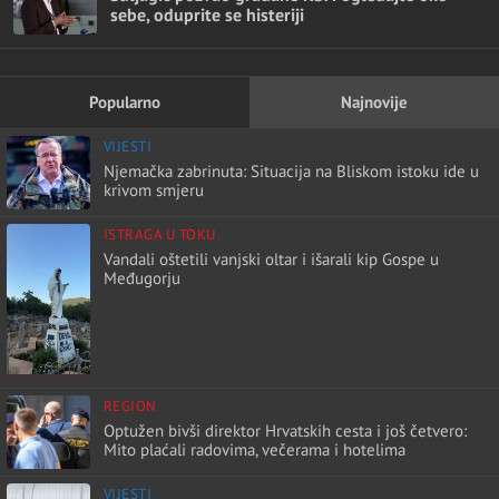
sebe, oduprite se histeriji
Popularno
Najnovije
VIJESTI
Njemačka zabrinuta: Situacija na Bliskom istoku ide u
krivom smjeru
ISTRAGA U TOKU
Vandali oštetili vanjski oltar i išarali kip Gospe u
Međugorju
REGION
Optužen bivši direktor Hrvatskih cesta i još četvero:
Mito plaćali radovima, večerama i hotelima
VIJESTI