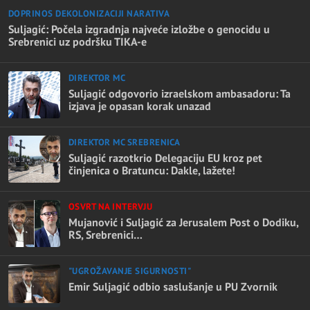
DOPRINOS DEKOLONIZACIJI NARATIVA
Suljagić: Počela izgradnja najveće izložbe o genocidu u
Srebrenici uz podršku TIKA-e
DIREKTOR MC
Suljagić odgovorio izraelskom ambasadoru: Ta
izjava je opasan korak unazad
DIREKTOR MC SREBRENICA
Suljagić razotkrio Delegaciju EU kroz pet
činjenica o Bratuncu: Dakle, lažete!
OSVRT NA INTERVJU
Mujanović i Suljagić za Jerusalem Post o Dodiku,
RS, Srebrenici…
"UGROŽAVANJE SIGURNOSTI"
Emir Suljagić odbio saslušanje u PU Zvornik