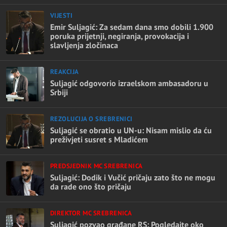
VIJESTI
Emir Suljagić: Za sedam dana smo dobili 1.900
poruka prijetnji, negiranja, provokacija i
slavljenja zločinaca
REAKCIJA
Suljagić odgovorio izraelskom ambasadoru u
Srbiji
REZOLUCIJA O SREBRENICI
Suljagić se obratio u UN-u: Nisam mislio da ću
preživjeti susret s Mladićem
PREDSJEDNIK MC SREBRENICA
Suljagić: Dodik i Vučić pričaju zato što ne mogu
da rade ono što pričaju
DIREKTOR MC SREBRENICA
Suljagić pozvao građane RS: Pogledajte oko