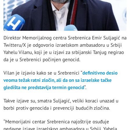
Direktor Memorijalnog centra Srebrenica Emir Suljagić na
Twitteru/X je odgovorio izraelskom ambasadoru u Srbiji
Yahelu Vilanu, koji je u izjavi za srbijanski Tanjug negirao
da je u Srebrenici počinjen genocid.
Vilan je izjavio kako se u Srebrenici “
definitivno desio
veoma težak ratni zločin, ali da on sa izraelske tačke
gledišta ne predstavlja termin genocid
“.
Takve izjave su, smatra Suljagić, veliki koraci unazad u
borbi protiv genocida i prevenciji budućih zločina.
“Memorijalni centar Srebrenica najoštrije osuđuje
nedavne izjave izraelskog ambasadora u Srbiji, Yahela