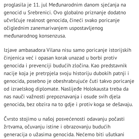
proglasila je 11. jul Međunarodnim danom sjećanja na
genocid u Srebrenici. Ovo globalno priznanje dodatno
učvršćuje realnost genocida, čineći svako poricanje
očiglednim zanemarivanjem uspostavljenog
međunarodnog konsenzusa.
Izjave ambasadora Vilana nisu samo poricanje istorijskih
činjenica već i opasan korak unazad u borbi protiv
genocida i prevenciji budućih zločina. Kao predstavnik
nacije koja je pretrpjela svoju historiju dubokih patnji i
genocida, posebno je obeshrabrujuće čuti takvo poricanje
od izraelskog diplomate. Naslijeđe Holokausta treba da
nas nauči važnosti prepoznavanja i osude svih djela
genocida, bez obzira na to gdje i protiv koga se dešavaju.
Čvrsto stojimo u našoj posvećenosti odavanju počasti
žrtvama, očuvanju istine i obrazovanju budućih
generacija o užasima genocida. Nećemo biti ušutkani