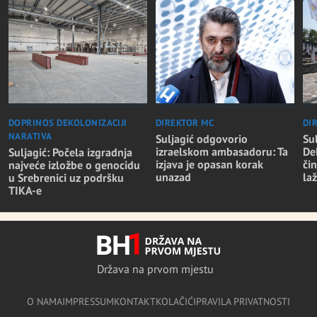
DOPRINOS DEKOLONIZACIJI
DIREKTOR MC
DI
NARATIVA
Suljagić odgovorio
Su
izraelskom ambasadoru: Ta
De
Suljagić: Počela izgradnja
izjava je opasan korak
či
najveće izložbe o genocidu
unazad
la
u Srebrenici uz podršku
TIKA-e
Država na prvom mjestu
O NAMA
IMPRESSUM
KONTAKT
KOLAČIĆI
PRAVILA PRIVATNOSTI