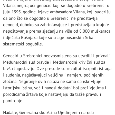
Vilana, negirajući genocid koji se dogodio u Srebrenici u
julu 1995. godine. Izjave ambasadora Vilana, koji sugerišu
da ono što se dogodilo u Srebrenici ne predstavlja
genocid, duboko su zabrinjavajuće i predstavljaju krajnje
nepoštovanje prema sjećanju na više od 8.000 muškaraca
i dječaka Bošnjaka koje su snage bosanskih Srba
sistematski pogubile.
Genocid u Srebrenici nedvosmisleno su utvrdili i priznali
Međunarodni sud pravde i Međunarodni krivični sud za
bivšu Jugoslaviju. Ove presude su rezultat iscrpnih istraga
i suđenja, naglašavajući veličinu i namjeru počinjenih
zločina. Negiranje ovih nalaza ne samo da iskrivljuje
istorijsku istinu, već i nanosi dodatni bol preživjelima i
porodicama žrtava koje nastavljaju da traže pravdu i
pomirenje.
Nadalje, Generalna skupština Ujedinjenih naroda