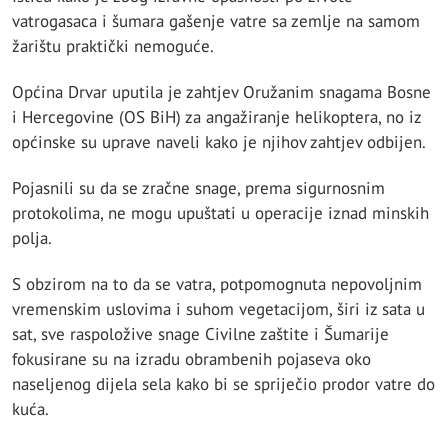
vatrogasaca i šumara gašenje vatre sa zemlje na samom
žarištu praktički nemoguće.
Općina Drvar uputila je zahtjev Oružanim snagama Bosne
i Hercegovine (OS BiH) za angažiranje helikoptera, no iz
općinske su uprave naveli kako je njihov zahtjev odbijen.
Pojasnili su da se zračne snage, prema sigurnosnim
protokolima, ne mogu upuštati u operacije iznad minskih
polja.
S obzirom na to da se vatra, potpomognuta nepovoljnim
vremenskim uslovima i suhom vegetacijom, širi iz sata u
sat, sve raspoložive snage Civilne zaštite i Šumarije
fokusirane su na izradu obrambenih pojaseva oko
naseljenog dijela sela kako bi se spriječio prodor vatre do
kuća.