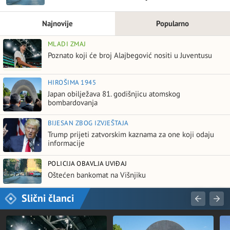
Najnovije
Popularno
MLADI ZMAJ
Poznato koji će broj Alajbegović nositi u Juventusu
HIROŠIMA 1945
Japan obilježava 81. godišnjicu atomskog
bombardovanja
BIJESAN ZBOG IZVJEŠTAJA
Trump prijeti zatvorskim kaznama za one koji odaju
informacije
POLICIJA OBAVLJA UVIĐAJ
Oštećen bankomat na Višnjiku
Slični članci