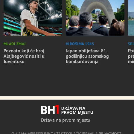
MLADI ZMAJ
HIROŠIMA 1945
SE
Poznato koji će broj
Japan obilježava 81.
Po
Alajbegović nositi u
godišnjicu atomskog
pr
Juventusu
bombardovanja
mi
Država na prvom mjestu
O NAMA
IMPRESSUM
KONTAKT
KOLAČIĆI
PRAVILA PRIVATNOSTI