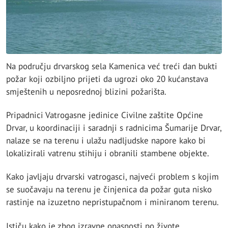
Na području drvarskog sela Kamenica već treći dan bukti
požar koji ozbiljno prijeti da ugrozi oko 20 kućanstava
smještenih u neposrednoj blizini požarišta.
Pripadnici Vatrogasne jedinice Civilne zaštite Općine
Drvar, u koordinaciji i saradnji s radnicima Šumarije Drvar,
nalaze se na terenu i ulažu nadljudske napore kako bi
lokalizirali vatrenu stihiju i obranili stambene objekte.
Kako javljaju drvarski vatrogasci, najveći problem s kojim
se suočavaju na terenu je činjenica da požar guta nisko
rastinje na izuzetno nepristupačnom i miniranom terenu.
Ističu kako je zbog izravne opasnosti po živote