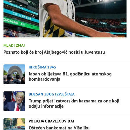
MLADI ZMAJ
Poznato koji će broj Alajbegović nositi u Juventusu
HIROŠIMA 1945
Japan obilježava 81. godišnjicu atomskog
bombardovanja
BIJESAN ZBOG IZVJEŠTAJA
Trump prijeti zatvorskim kaznama za one koji
odaju informacije
POLICIJA OBAVLJA UVIĐAJ
Oštećen bankomat na Višnjiku