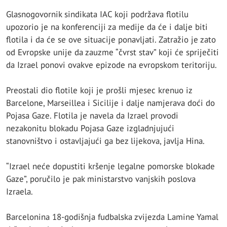
Glasnogovornik sindikata IAC koji podržava flotilu
upozorio je na konferenciji za medije da će i dalje biti
flotila i da će se ove situacije ponavljati. Zatražio je zato
od Evropske unije da zauzme “čvrst stav” koji će spriječiti
da Izrael ponovi ovakve epizode na evropskom teritoriju.
Preostali dio flotile koji je prošli mjesec krenuo iz
Barcelone, Marseillea i Sicilije i dalje namjerava doći do
Pojasa Gaze. Flotila je navela da Izrael provodi
nezakonitu blokadu Pojasa Gaze izgladnjujući
stanovništvo i ostavljajući ga bez lijekova, javlja Hina.
“Izrael neće dopustiti kršenje legalne pomorske blokade
Gaze”, poručilo je pak ministarstvo vanjskih poslova
Izraela.
Barcelonina 18-godišnja fudbalska zvijezda Lamine Yamal