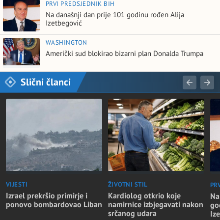
PRVI PREDSJEDNIK BIH
Na današnji dan prije 101 godinu rođen Alija
Izetbegović
WASHINGTON
Američki sud blokirao bizarni plan Donalda Trumpa
Slični članci
VIJESTI
ŽIVOTNI STIL
PR
Izrael prekršio primirje i
Kardiolog otkrio koje
Na
ponovo bombardovao Liban
namirnice izbjegavati nakon
go
srčanog udara
Iz