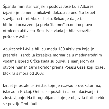
Španski ministar vanjskih poslova José Luis Albares
izjavio je da nema nikakvih dokaza za ono što Izrael
stavlja na teret Abukesheku. Rekao je da je ta
bliskoistočna zemlja prekršila međunarodno pravo
otmicom aktivista. Brazilska vlada je bila zatražila
puštanje Avile.
Abukeshek i Avila bili su među 180 aktivista koje je
presrela i zarobila izraelska mornarica u međunarodnim
vodama ispred Grčke kada su plovili s namjerom da
otvore humanitarni koridor prema Pojasu Gaze koji Izrael
blokira s mora od 2007.
Izrael je ostale aktiviste, koje je nazvao provokatorima,
iskrcao u Grčkoj. Oni su se požalili na premlaćivanje i
zlostavljanje. Na fotografijama koje je objavila flotila vide
se povrijeđeni ljudi.