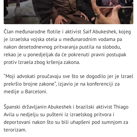
Član međunarodne flotile i aktivist Saif Abukeshek, kojeg
je izraelska vojska otela u međunarodnim vodama pa
nakon desetodnevnog pritvaranja pustila na slobodu,
rekao je u ponedjeljak da će pokrenuti pravni postupak
protiv Izraela zbog kršenja zakona.
“Moji advokati proučavaju sve što se dogodilo jer je Izrael
prekršio brojne zakone“, izjavio je na konferenciji za
medije u Barceloni.
Španski državljanin Abukeshek i brazilski aktivist Thiago
Avila u nedjelju su pušteni iz izraelskog pritvora i
deportovani nakon što su bili uhapšeni pod sumnjom za
terorizam.