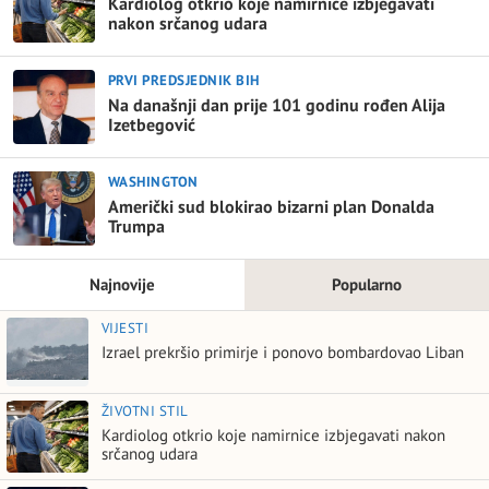
Kardiolog otkrio koje namirnice izbjegavati
nakon srčanog udara
PRVI PREDSJEDNIK BIH
Na današnji dan prije 101 godinu rođen Alija
Izetbegović
WASHINGTON
Američki sud blokirao bizarni plan Donalda
Trumpa
Najnovije
Popularno
VIJESTI
Izrael prekršio primirje i ponovo bombardovao Liban
ŽIVOTNI STIL
Kardiolog otkrio koje namirnice izbjegavati nakon
srčanog udara