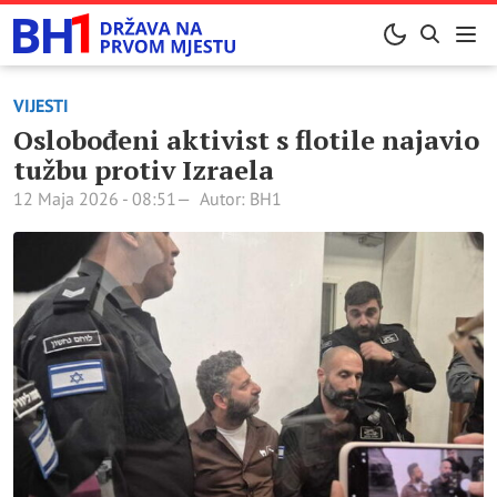
VIJESTI
Oslobođeni aktivist s flotile najavio
tužbu protiv Izraela
12 Maja 2026 - 08:51
Autor: BH1