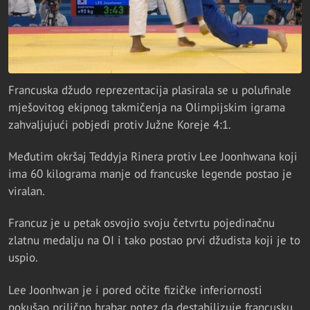
Francuska džudo reprezentacija plasirala se u polufinale
mješovitog ekipnog takmičenja na Olimpijskim igrama
zahvaljujući pobjedi protiv Južne Koreje 4:1.
Međutim okršaj Teddyja Rinera protiv Lee Joonhwana koji
ima 60 kilograma manje od francuske legende postao je
viralan.
Francuz je u petak osvojio svoju četvrtu pojedinačnu
zlatnu medalju na OI i tako postao prvi džudista koji je to
uspio.
Lee Joonhwan je i pored očite fizičke inferiornosti
pokušao prilično hrabar potez da destabilizuje francusku