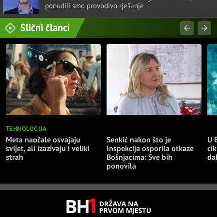
ponudili smo provodivo rješenje
Slični članci
TEHNOLOGIJA
NAJNOVIJE
NA
Meta naočale osvajaju
Senkić nakon što je
U 
svijet, ali izazivaju i veliki
Inspekcija osporila otkaze
cik
strah
Bošnjacima: Sve bih
da
ponovila