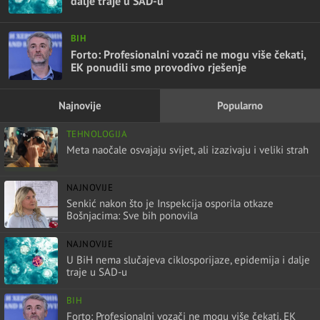
dalje traje u SAD-u
BIH
Forto: Profesionalni vozači ne mogu više čekati,
EK ponudili smo provodivo rješenje
Najnovije
Popularno
TEHNOLOGIJA
Meta naočale osvajaju svijet, ali izazivaju i veliki strah
NAJNOVIJE
Senkić nakon što je Inspekcija osporila otkaze
Bošnjacima: Sve bih ponovila
NAJNOVIJE
U BiH nema slučajeva ciklosporijaze, epidemija i dalje
traje u SAD-u
BIH
Forto: Profesionalni vozači ne mogu više čekati, EK