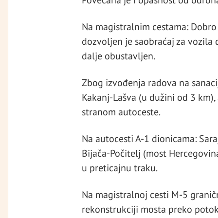
Povećana je i opasnost od odrona
Na magistralnim cestama: Dobro Po
dozvoljen je saobraćaj za vozila d
dalje obustavljen.
Zbog izvođenja radova na sanacij
Kakanj-Lašva (u dužini od 3 km),
stranom autoceste.
Na autocesti A-1 dionicama: Sara
Bijača-Počitelj (most Hercegovin
u preticajnu traku.
Na magistralnoj cesti M-5 graničn
rekonstrukciji mosta preko potok