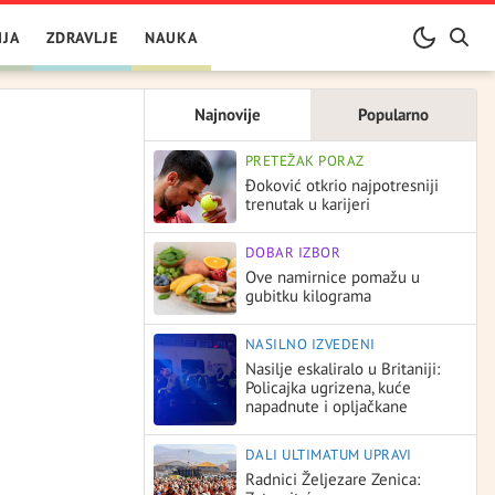
IJA
ZDRAVLJE
NAUKA
Najnovije
Popularno
PRETEŽAK PORAZ
Đoković otkrio najpotresniji
trenutak u karijeri
DOBAR IZBOR
Ove namirnice pomažu u
gubitku kilograma
NASILNO IZVEDENI
Nasilje eskaliralo u Britaniji:
Policajka ugrizena, kuće
napadnute i opljačkane
DALI ULTIMATUM UPRAVI
Radnici Željezare Zenica: