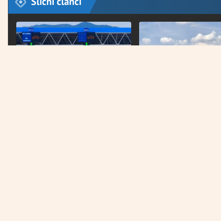
Slični članci
VIJESTI
BIH
Na graničnim prelazima
Na granicama prema m
zadržavanja do 30 minuta
pojačane gužve ovog ju
Država na prvom mjestu