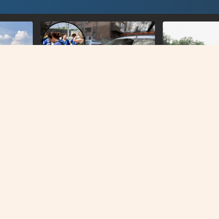
VIJESTI
BIH
oru
Hit izvještaj BIHAMK-a: Oprezno
Kiša, vjetar i od
tra
u odbrani
vožnju, evo gdje
problemi
O NAMA
IMPRESSUM
KONTAKT
KOLAČIĆI
PRAVILA PRIVATNOST