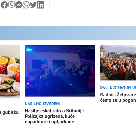
DALI ULTIMATUM U
Radnici Željezare
ćemo se u pogon
NASILNO IZVEDENI
Nasilje eskaliralo u Britaniji:
u gubitku
Policajka ugrizena, kuće
napadnute i opljačkane