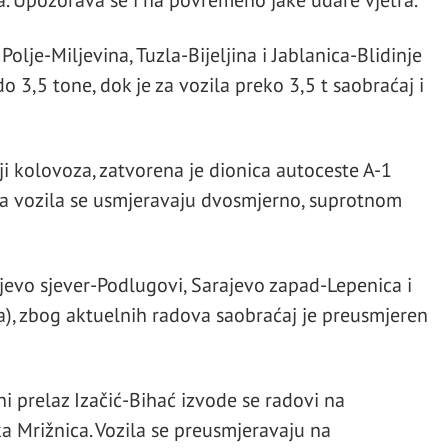
. Upozorava se i na povremeno jake udare vjetra.
lje-Miljevina, Tuzla-Bijeljina i Jablanica-Blidinje
o 3,5 tone, dok je za vozila preko 3,5 t saobraćaj i
i kolovoza, zatvorena je dionica autoceste A-1
 a vozila se usmjeravaju dvosmjerno, suprotnom
jevo sjever-Podlugovi, Sarajevo zapad-Lepenica i
a), zbog aktuelnih radova saobraćaj je preusmjeren
i prelaz Izačić-Bihać izvode se radovi na
a Mrižnica. Vozila se preusmjeravaju na