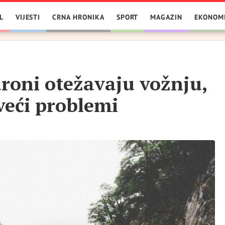
L
VIJESTI
CRNA HRONIKA
SPORT
MAGAZIN
EKONOM
odroni otežavaju vožnju,
veći problemi