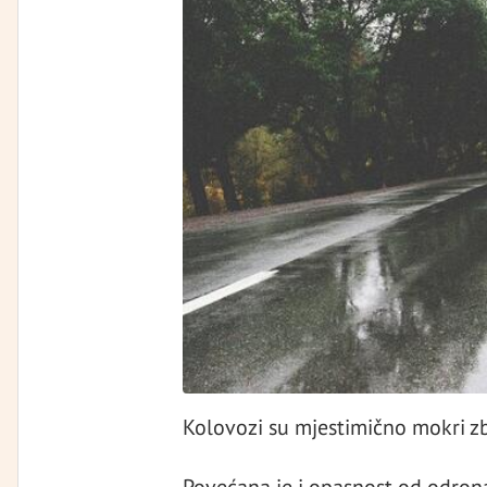
Kolovozi su mjestimično mokri z