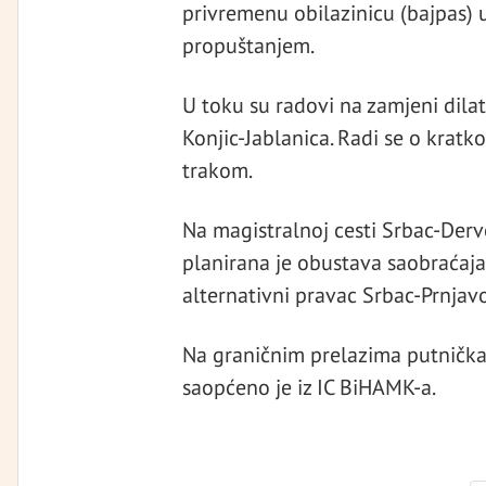
privremenu obilazinicu (bajpas) 
propuštanjem.
U toku su radovi na zamjeni dila
Konjic-Jablanica. Radi se o kratk
trakom.
Na magistralnoj cesti Srbac-Derv
planirana je obustava saobraćaja
alternativni pravac Srbac-Prnjav
Na graničnim prelazima putnička 
saopćeno je iz IC BiHAMK-a.