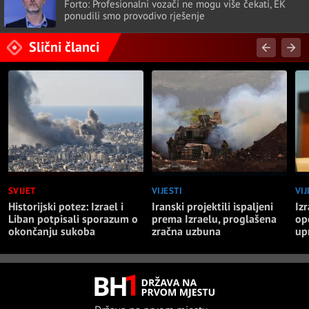
Forto: Profesionalni vozači ne mogu više čekati, EK
ponudili smo provodivo rješenje
Slični članci
SVIJET
VIJESTI
VIJ
Historijski potez: Izrael i
Iranski projektili ispaljeni
Iz
Liban potpisali sporazum o
prema Izraelu, proglašena
op
okončanju sukoba
zračna uzbuna
up