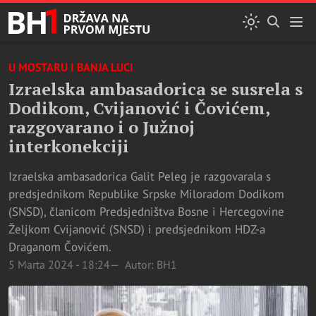
U MOSTARU I BANJA LUCI
Izraelska ambasadorica se susrela s
Dodikom, Cvijanović i Čovićem,
razgovarano i o Južnoj
interkonekciji
Izraelska ambasadorica Galit Peleg je razgovarala s
predsjednikom Republike Srpske Miloradom Dodikom
(SNSD), članicom Predsjedništva Bosne i Hercegovine
Željkom Cvijanović (SNSD) i predsjednikom HDZ-a
Draganom Čovićem.
5 Marta 2024 - 18:24
Autor: BH1