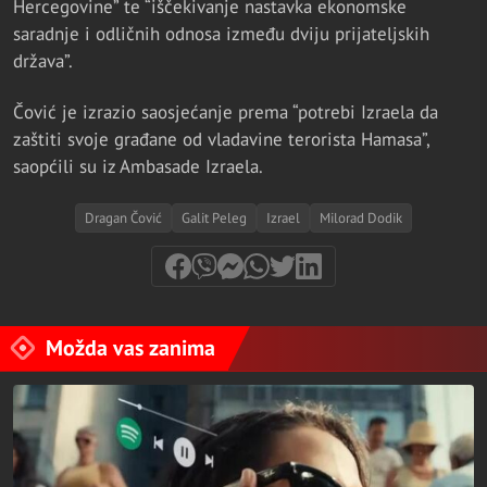
Hercegovine” te “iščekivanje nastavka ekonomske
saradnje i odličnih odnosa između dviju prijateljskih
država”.
Čović je izrazio saosjećanje prema “potrebi Izraela da
zaštiti svoje građane od vladavine terorista Hamasa”,
saopćili su iz Ambasade Izraela.
Dragan Čović
Galit Peleg
Izrael
Milorad Dodik
Možda vas zanima