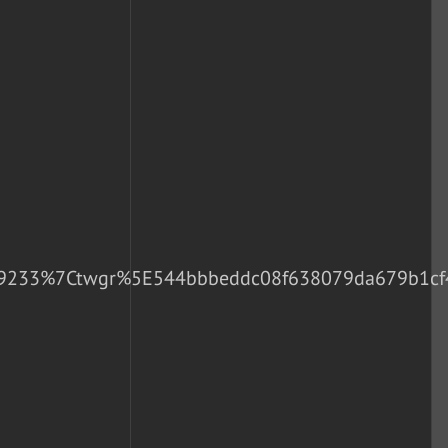
233%7Ctwgr%5E544bbbeddc08f638079da679b1cf49