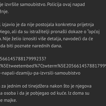
e izvršile samoubistvo. Policija ovaj napad
žnje.
 izjavio je da nije postojala konkretna prijetnja
o, ali da su istražitelji pronašli dokaze o “općoj
 Nije želio iznositi više detalja, navodeći da će
da biti poznate narednih dana.
/2056614578817999233?
mp%5Etweetembed%7Ctwterm%5E2056614578817999
-napali-dzamiju-pa-izvrsili-samoubistvo
la za jednim od tinejdžera nakon što je njegova
lna osoba i da je pobjegao od kuće. Iz doma su
ve majke.