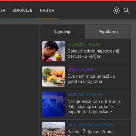
IJA
ZDRAVLJE
NAUKA
Najnovije
Popularno
PRETEŽAK PORAZ
Đoković otkrio najpotresniji
trenutak u karijeri
DOBAR IZBOR
Ove namirnice pomažu u
gubitku kilograma
NASILNO IZVEDENI
Nasilje eskaliralo u Britaniji:
Policajka ugrizena, kuće
napadnute i opljačkane
DALI ULTIMATUM UPRAVI
Radnici Željezare Zenica: