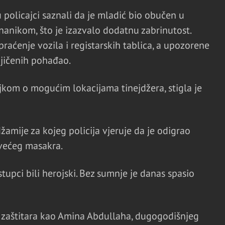
u policajci saznali da je mladić bio obučen u
nanikom, što je izazvalo dodatnu zabrinutost.
 praćenje vozila i registarskih tablica, a upozorene
njičenih pohađao.
ajkom o mogućim lokacijama tinejdžera, stigla je
žamije za kojeg policija vjeruje da je odigrao
 većeg masakra.
tupci bili herojski. Bez sumnje je danas spasio
 je zaštitara kao Amina Abdullaha, dugogodišnjeg