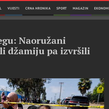
L
VIJESTI
CRNA HRONIKA
SPORT
MAGAZIN
EKONOM
egu: Naoružani
li džamiju pa izvršili