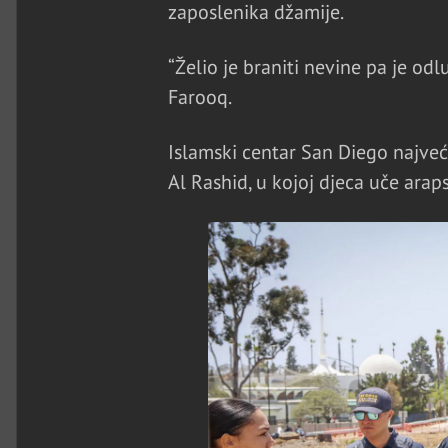
zaposlenika džamije.
“Želio je braniti nevine pa je odl
Farooq.
Islamski centar San Diego najveć
Al Rashid, u kojoj djeca uče arapsk