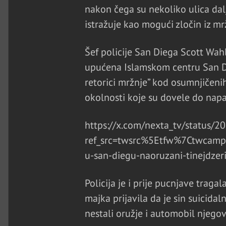
nakon čega su nekoliko ulica dalj
istražuje kao mogući zločin iz mr
Šef policije San Diega Scott Wahl
upućena Islamskom centru San Dieg
retorici mržnje” kod osumnjičenih.
okolnosti koje su dovele do napa
https://x.com/nexta_tv/status
ref_src=twsrc%5Etfw%7Ctwca
u-san-diegu-naoruzani-tinejdzeri
Policija je i prije pucnjave traga
majka prijavila da je sin suicida
nestali oružje i automobil njego