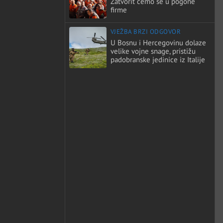
Zatvorit ćemo se u pogone
firme
VJEŽBA BRZI ODGOVOR
U Bosnu i Hercegovinu dolaze
velike vojne snage, pristižu
padobranske jedinice iz Italije