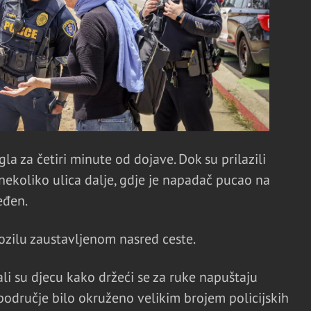
gla za četiri minute od dojave. Dok su prilazili
 nekoliko ulica dalje, gdje je napadač pucao na
eđen.
ozilu zaustavljenom nasred ceste.
zali su djecu kako držeći se za ruke napuštaju
područje bilo okruženo velikim brojem policijskih