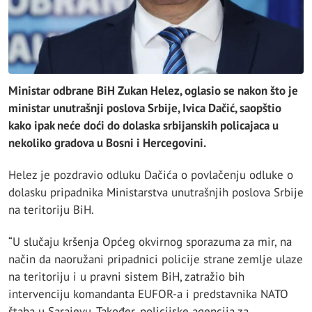
Ministar odbrane BiH Zukan Helez, oglasio se nakon što je
ministar unutrašnji poslova Srbije, Ivica Dačić, saopštio
kako ipak neće doći do dolaska srbijanskih policajaca u
nekoliko gradova u Bosni i Hercegovini.
Helez je pozdravio odluku Dačića o povlačenju odluke o
dolasku pripadnika Ministarstva unutrašnjih poslova Srbije
na teritoriju BiH.
“U slučaju kršenja Općeg okvirnog sporazuma za mir, na
način da naoružani pripadnici policije strane zemlje ulaze
na teritoriju i u pravni sistem BiH, zatražio bih
intervenciju komandanta EUFOR-a i predstavnika NATO
štaba u Sarajevu. Također, policijske agencija za