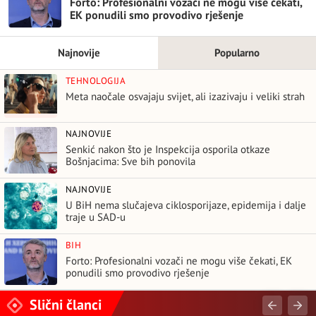
Forto: Profesionalni vozači ne mogu više čekati,
EK ponudili smo provodivo rješenje
Najnovije
Popularno
TEHNOLOGIJA
Meta naočale osvajaju svijet, ali izazivaju i veliki strah
NAJNOVIJE
Senkić nakon što je Inspekcija osporila otkaze
Bošnjacima: Sve bih ponovila
NAJNOVIJE
U BiH nema slučajeva ciklosporijaze, epidemija i dalje
traje u SAD-u
BIH
Forto: Profesionalni vozači ne mogu više čekati, EK
ponudili smo provodivo rješenje
Slični članci