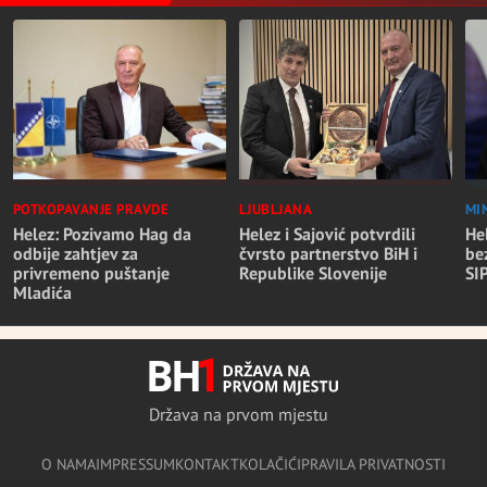
POTKOPAVANJE PRAVDE
LJUBLJANA
MI
Helez: Pozivamo Hag da
Helez i Sajović potvrdili
He
odbije zahtjev za
čvrsto partnerstvo BiH i
be
privremeno puštanje
Republike Slovenije
SI
Mladića
Država na prvom mjestu
O NAMA
IMPRESSUM
KONTAKT
KOLAČIĆI
PRAVILA PRIVATNOSTI