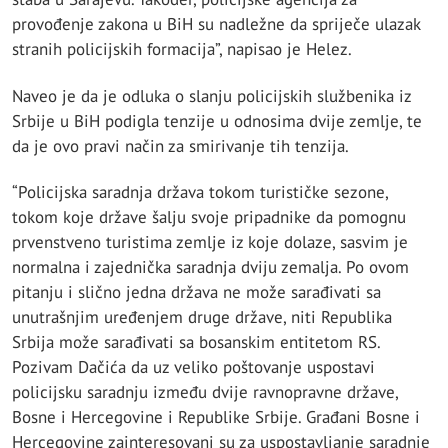
provođenje zakona u BiH su nadležne da spriječe ulazak
stranih policijskih formacija”, napisao je Helez.
Naveo je da je odluka o slanju policijskih službenika iz
Srbije u BiH podigla tenzije u odnosima dvije zemlje, te
da je ovo pravi način za smirivanje tih tenzija.
“Policijska saradnja država tokom turističke sezone,
tokom koje države šalju svoje pripadnike da pomognu
prvenstveno turistima zemlje iz koje dolaze, sasvim je
normalna i zajednička saradnja dviju zemalja. Po ovom
pitanju i slično jedna država ne može sarađivati sa
unutrašnjim uređenjem druge države, niti Republika
Srbija može sarađivati sa bosanskim entitetom RS.
Pozivam Dačića da uz veliko poštovanje uspostavi
policijsku saradnju između dvije ravnopravne države,
Bosne i Hercegovine i Republike Srbije. Građani Bosne i
Hercegovine zainteresovani su za uspostavljanje saradnje