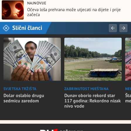
NAJNOVIJE
Očeva loša prehrana može utjecati na dijete i prije
začeća
Slični članci
SVJETSKA TRŽIŠTA
ZABRINUTOST MJEŠTANA
NE
Dolar oslabio drugu
Dunav oborio rekord star
Št
sedmicu zaredom
117 godina: Rekordno nizak
me
nivo vode