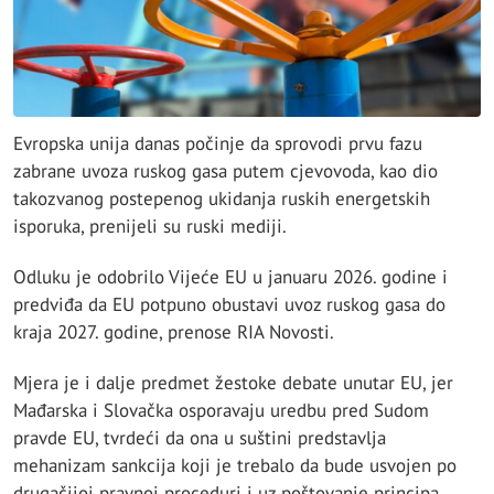
Evropska unija danas počinje da sprovodi prvu fazu
zabrane uvoza ruskog gasa putem cjevovoda, kao dio
takozvanog postepenog ukidanja ruskih energetskih
isporuka, prenijeli su ruski mediji.
Odluku je odobrilo Vijeće EU u januaru 2026. godine i
predviđa da EU potpuno obustavi uvoz ruskog gasa do
kraja 2027. godine, prenose RIA Novosti.
Mjera je i dalje predmet žestoke debate unutar EU, jer
Mađarska i Slovačka osporavaju uredbu pred Sudom
pravde EU, tvrdeći da ona u suštini predstavlja
mehanizam sankcija koji je trebalo da bude usvojen po
drugačijoj pravnoj proceduri i uz poštovanje principa