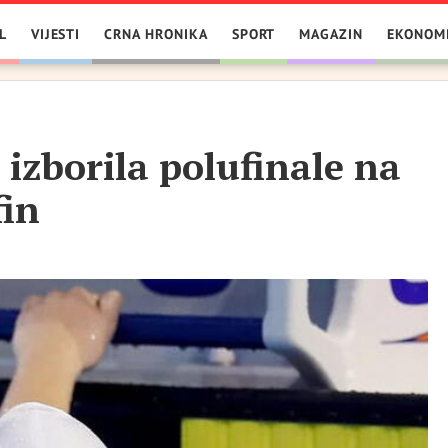
L
VIJESTI
CRNA HRONIKA
SPORT
MAGAZIN
EKONOM
izborila polufinale na
fin