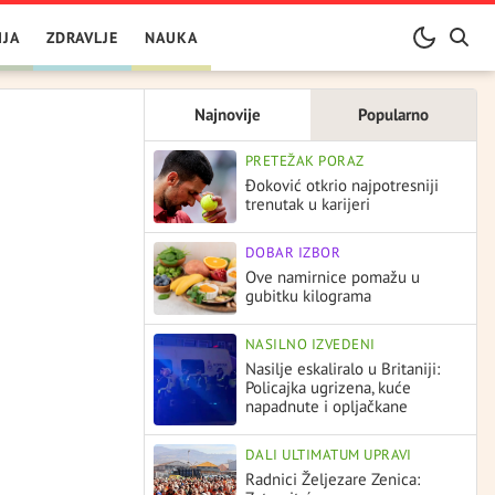
IJA
ZDRAVLJE
NAUKA
Najnovije
Popularno
PRETEŽAK PORAZ
Đoković otkrio najpotresniji
trenutak u karijeri
DOBAR IZBOR
Ove namirnice pomažu u
gubitku kilograma
NASILNO IZVEDENI
Nasilje eskaliralo u Britaniji:
Policajka ugrizena, kuće
napadnute i opljačkane
DALI ULTIMATUM UPRAVI
Radnici Željezare Zenica: