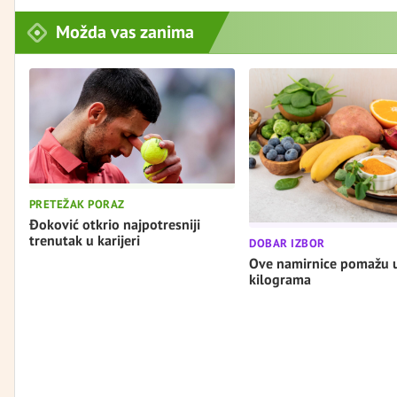
Možda vas zanima
PRETEŽAK PORAZ
Đoković otkrio najpotresniji
trenutak u karijeri
DOBAR IZBOR
Ove namirnice pomažu 
kilograma