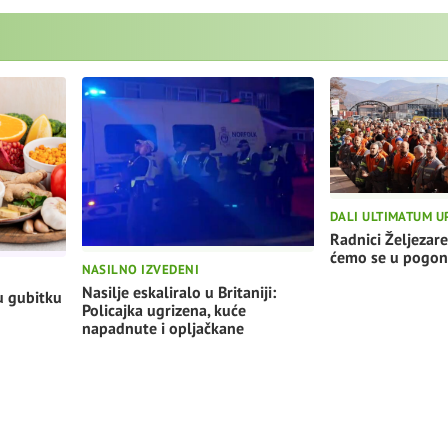
DALI ULTIMATUM U
Radnici Željezare
ćemo se u pogon
NASILNO IZVEDENI
Nasilje eskaliralo u Britaniji:
u gubitku
Policajka ugrizena, kuće
napadnute i opljačkane