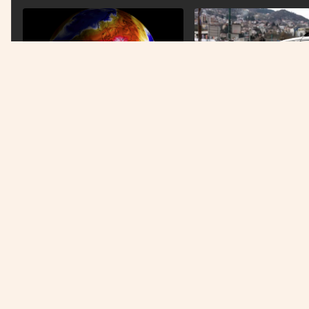
MUP KS
BROJNI PROBLEMI SA ENERGETIKOM
Uhapšen 55-godišnjak 
Ekstremne vrućine širom istočne i
Sarajevu: Policija pronaš
centralne Evrope
marihuanu
Država na prvom mjestu