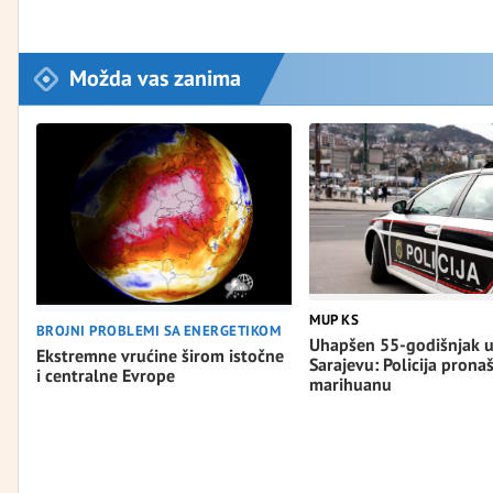
Možda vas zanima
MUP KS
BROJNI PROBLEMI SA ENERGETIKOM
Uhapšen 55-godišnjak 
Ekstremne vrućine širom istočne
Sarajevu: Policija pronaš
i centralne Evrope
marihuanu