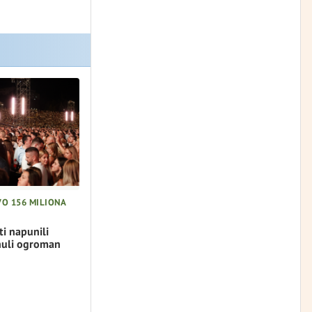
VO 156 MILIONA
ti napunili
nuli ogroman