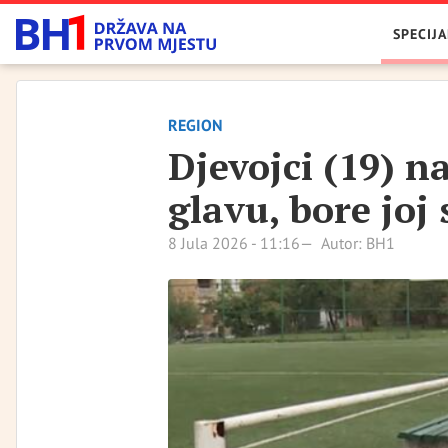
SPECIJA
REGION
Djevojci (19) na
glavu, bore joj 
8 Jula 2026 - 11:16
Autor: BH1