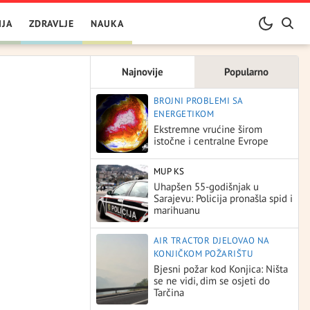
IJA
ZDRAVLJE
NAUKA
Najnovije
Popularno
BROJNI PROBLEMI SA
ENERGETIKOM
Ekstremne vrućine širom
istočne i centralne Evrope
MUP KS
Uhapšen 55-godišnjak u
Sarajevu: Policija pronašla spid i
marihuanu
AIR TRACTOR DJELOVAO NA
KONJIČKOM POŽARIŠTU
Bjesni požar kod Konjica: Ništa
se ne vidi, dim se osjeti do
Tarčina