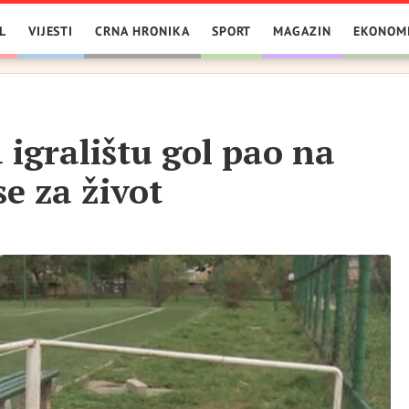
L
VIJESTI
CRNA HRONIKA
SPORT
MAGAZIN
EKONOM
 igralištu gol pao na
se za život