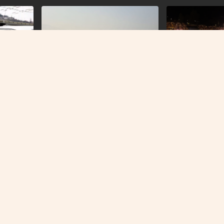
AIR TRACTOR DJELOVAO NA
KONJIČKOM POŽARIŠTU
ZA TRI DANA GOTO
Bjesni požar kod Konjica: Ništa se
KM
u
ne vidi, dim se osjeti do Tarčina
la spid i
Merlinovi koncer
Sarajevo i pokr
promet
O NAMA
IMPRESSUM
KONTAKT
KOLAČIĆI
PRAVILA PRIVATNOST