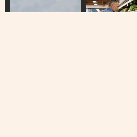
VIJESTI
ŽIVOTNI STIL
Izrael prekršio primirje i ponovo
Kardiolog otkrio koje n
bombardovao Liban
izbjegavati nakon srča
Država na prvom mjestu