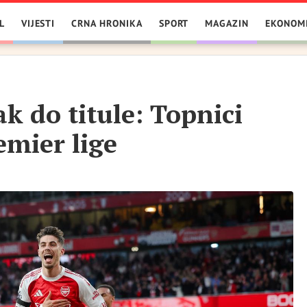
L
VIJESTI
CRNA HRONIKA
SPORT
MAGAZIN
EKONOM
k do titule: Topnici
emier lige