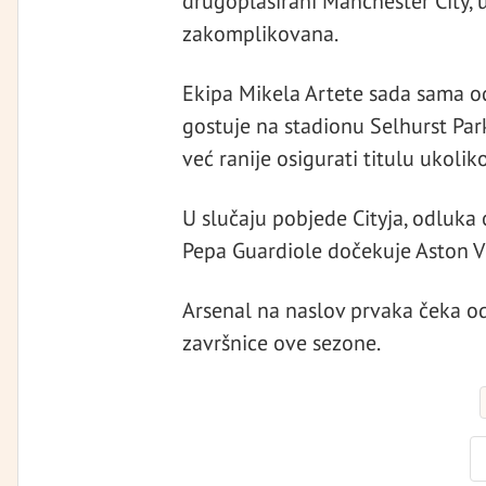
drugoplasirani Manchester City, u
zakomplikovana.
Ekipa Mikela Artete sada sama od
gostuje na stadionu Selhurst Par
već ranije osigurati titulu ukol
U slučaju pobjede Cityja, odluka
Pepa Guardiole dočekuje Aston Vi
Arsenal na naslov prvaka čeka o
završnice ove sezone.