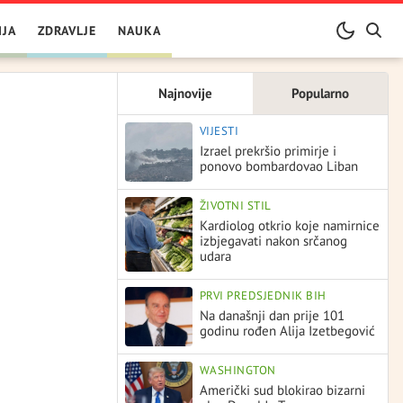
IJA
ZDRAVLJE
NAUKA
Najnovije
Popularno
VIJESTI
Izrael prekršio primirje i
ponovo bombardovao Liban
ŽIVOTNI STIL
Kardiolog otkrio koje namirnice
izbjegavati nakon srčanog
udara
PRVI PREDSJEDNIK BIH
Na današnji dan prije 101
godinu rođen Alija Izetbegović
WASHINGTON
Američki sud blokirao bizarni