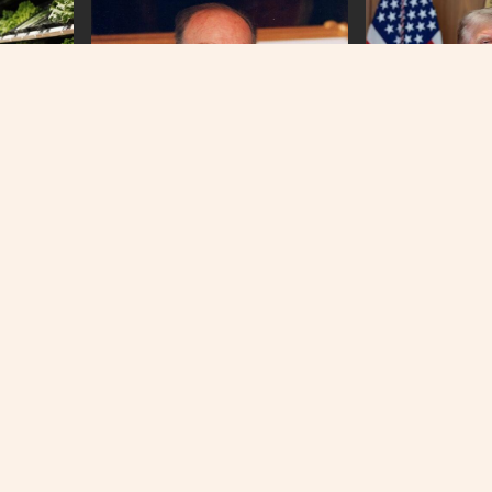
WASHINGTON
PRVI PREDSJEDNIK BIH
Američki sud blo
amirnice
Na današnji dan prije 101 godinu
plan Donalda T
nog udara
rođen Alija Izetbegović
O NAMA
IMPRESSUM
KONTAKT
KOLAČIĆI
PRAVILA PRIVATNOST