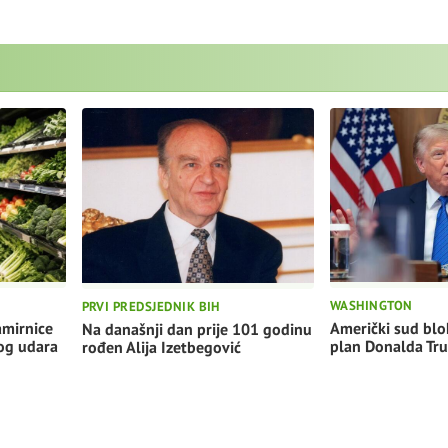
WASHINGTON
PRVI PREDSJEDNIK BIH
Američki sud blo
amirnice
Na današnji dan prije 101 godinu
plan Donalda Tr
nog udara
rođen Alija Izetbegović