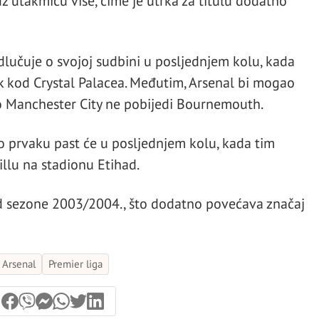
z utakmicu više, čime je utrka za titulu dodatno
lučuje o svojoj sudbini u posljednjem kolu, kada
k kod Crystal Palacea. Međutim, Arsenal bi mogao
iko Manchester City ne pobijedi Bournemouth.
 o prvaku past će u posljednjem kolu, kada tim
llu na stadionu Etihad.
d sezone 2003/2004., što dodatno povećava značaj
Arsenal
Premier liga