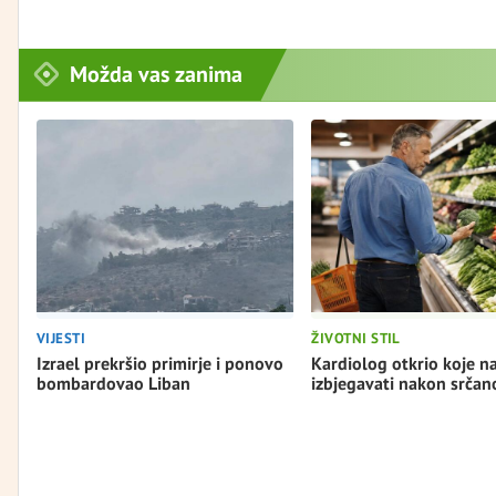
Možda vas zanima
VIJESTI
ŽIVOTNI STIL
Izrael prekršio primirje i ponovo
Kardiolog otkrio koje n
bombardovao Liban
izbjegavati nakon srča