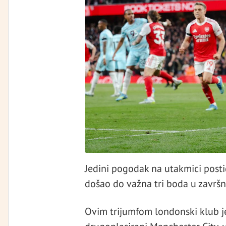
Jedini pogodak na utakmici postig
došao do važna tri boda u završn
Ovim trijumfom londonski klub 