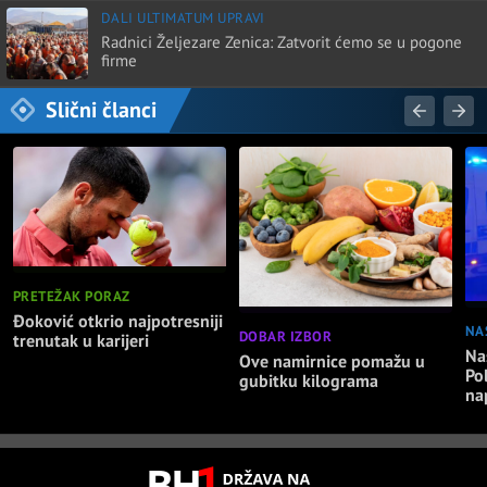
DALI ULTIMATUM UPRAVI
Radnici Željezare Zenica: Zatvorit ćemo se u pogone
firme
Slični članci
PRETEŽAK PORAZ
Đoković otkrio najpotresniji
NA
DOBAR IZBOR
trenutak u karijeri
Nas
Ove namirnice pomažu u
Po
gubitku kilograma
na