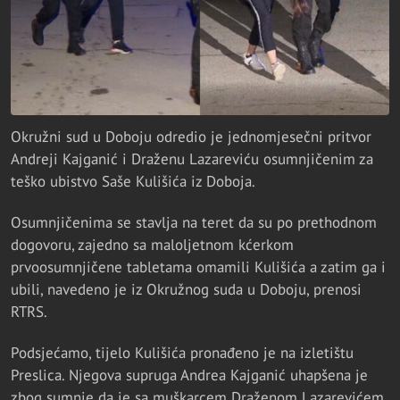
Okružni sud u Doboju odredio je jednomjesečni pritvor
Andreji Kajganić i Draženu Lazareviću osumnjičenim za
teško ubistvo Saše Kulišića iz Doboja.
Osumnjičenima se stavlja na teret da su po prethodnom
dogovoru, zajedno sa maloljetnom kćerkom
prvoosumnjičene tabletama omamili Kulišića a zatim ga i
ubili, navedeno je iz Okružnog suda u Doboju, prenosi
RTRS.
Podsjećamo, tijelo Kulišića pronađeno je na izletištu
Preslica. Njegova supruga Andrea Kajganić uhapšena je
zbog sumnje da je sa muškarcem Draženom Lazarevićem,